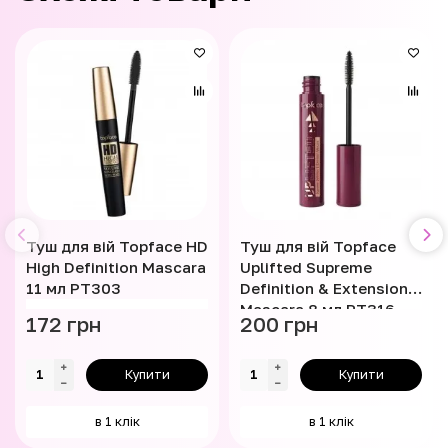
Туш для вій Topface HD
Туш для вій Topface
High Definition Mascara
Uplifted Supreme
11 мл PT303
Definition & Extension
Mascara 8 мл PT316
172 грн
200 грн
Купити
Купити
в 1 клік
в 1 клік