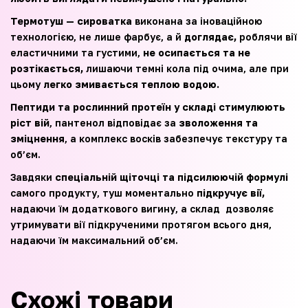
Термотуш — сироватка
виконана за іноваційною
технологією, не лише фарбує, а й
доглядає,
роблячи вії
еластичними та густими,
не осипається та не
розтікається,
лишаючи темні кола під очима, але при
цьому
легко змивається теплою водою.
Пептиди та рослинний протеїн у складі стимулюють
ріст вій
, пантенол відповідає за
зволоження та
зміцнення
, а комплекс восків забезпечує текстуру та
об’єм.
Завдяки
спеціальній щіточці та підсилюючій формулі
самого продукту, туш моментально
підкручує вії,
надаючи їм додаткового вигину, а склад дозволяє
утримувати вії підкрученими протягом всього дня,
надаючи їм максимальний обʼєм.
Схожі товари