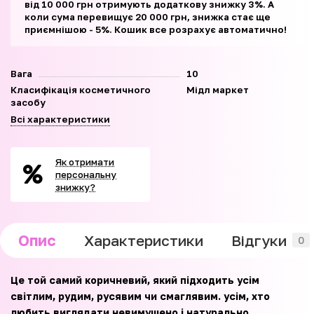
від 10 000 грн отримують додаткову знижку 3%. А
коли сума перевищує 20 000 грн, знижка стає ще
приємнішою - 5%. Кошик все розрахує автоматично!
Вага
10
Класифікація косметичного
Мідл маркет
засобу
Всі характеристики
Як отримати
персональну
знижку?
Опис
Характеристики
Відгуки
0
Це той самий коричневий, який підходить усім
світлим, рудим, русявим чи смаглявим. усім, хто
любить виглядати невимушено і натурально.