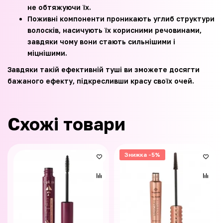
не обтяжуючи їх.
Поживні компоненти проникають углиб структури
волосків, насичують їх корисними речовинами,
завдяки чому вони стають сильнішими і
міцнішими.
Завдяки такій ефективній туші ви зможете досягти
бажаного ефекту, підкресливши красу своїх очей.
Схожі товари
Знижка -5%