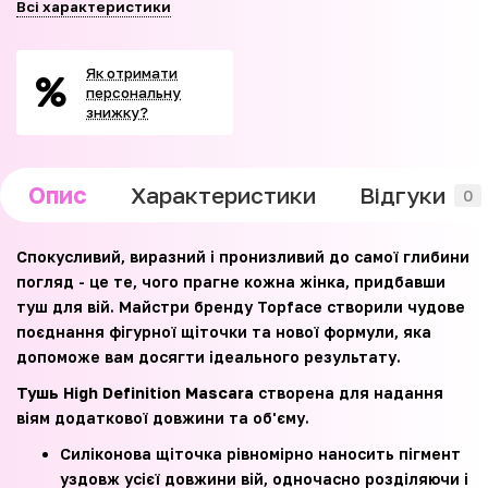
Всі характеристики
Як отримати
персональну
знижку?
Опис
Характеристики
Відгуки
0
Спокусливий, виразний і пронизливий до самої глибини
погляд - це те, чого прагне кожна жінка, придбавши
туш для вій. Майстри бренду Topface створили чудове
поєднання фігурної щіточки та нової формули, яка
допоможе вам досягти ідеального результату.
Тушь High Definition Mascara
створена для надання
віям додаткової довжини та об'єму.
Силіконова щіточка рівномірно наносить пігмент
уздовж усієї довжини вій, одночасно розділяючи і