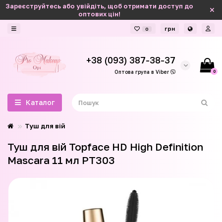
Зареєструйтесь або увійдіть, щоб отримати доступ до
оптових цін!
грн
0
+38 (093) 387-38-37
0
Оптова група в Viber
Каталог
Туш для вій
Туш для вій Topface HD High Definition
Mascara 11 мл PT303