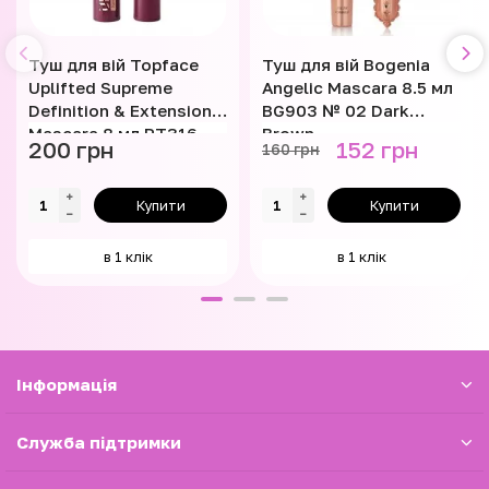
Туш для вій Topface
Туш для вій Bogenia
Uplifted Supreme
Angelic Mascara 8.5 мл
Definition & Extension
BG903 № 02 Dark
Mascara 8 мл PT316
Brown
200 грн
152 грн
160 грн
Купити
Купити
в 1 клік
в 1 клік
Iнформація
Служба підтримки