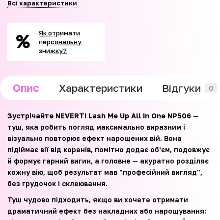
Всі характеристики
Як отримати
персональну
знижку?
Опис
Характеристики
Відгуки
0
Зустрічайте NEVERTI Lash Me Up All In One NP506
—
туш, яка робить погляд максимально виразним і
візуально повторює ефект нарощених вій. Вона
підіймає вії від коренів, помітно додає об'єм, подовжує
й формує гарний вигин, а головне — акуратно розділяє
кожну вію, щоб результат мав "професійний вигляд",
без грудочок і склеювання.
Туш чудово підходить, якщо ви хочете отримати
драматичний ефект без накладних або нарощування: