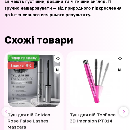
вії мають густіший, довший та чіткіший вигляд. Її
зручно нашаровувати — від природного підкреслення
до інтенсивного вечірнього результату.
Схожі товари
Лідер продажу
Знижка -5%
Туш для вій Golden
Туш для вій TopFace
Rose False Lashes
3D Imension PT314
Mascara