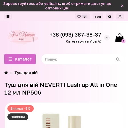
Зареєструйтесь або увійдіть, щоб отримати доступ до
оптових цін!
грн
0
+38 (093) 387-38-37
0
Оптова група в Viber
Каталог
Туш для вій
Туш для вій NEVERTI Lash up All in One
12 мл NP506
Знижка -5%
Новинка