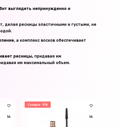
юбит выглядеть непринужденно и
т, делая ресницы эластичными и густыми, не
водой.
пление
, а комплекс восков обеспечивает
ивает ресницы,
придавая им
ридавая им максимальный объем.
Скидка -5%
Скидка -
Новинка