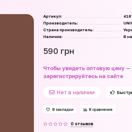
Артикул:
418
Производитель:
UNI
Страна производитель:
Укр
Наличие:
В н
590 грн
Чтобы увидеть оптовую цену —
зарегистрируйтесь на сайте
Нет в наличии
Быстр
В закладки
В сравнение
0 отзывов