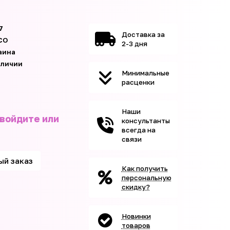
7
Доставка за
CO
2-3 дня
аина
аличии
Минимальные
расценки
Наши
 войдите или
консультанты
всегда на
связи
ый заказ
Как получить
персональную
скидку?
Новинки
товаров