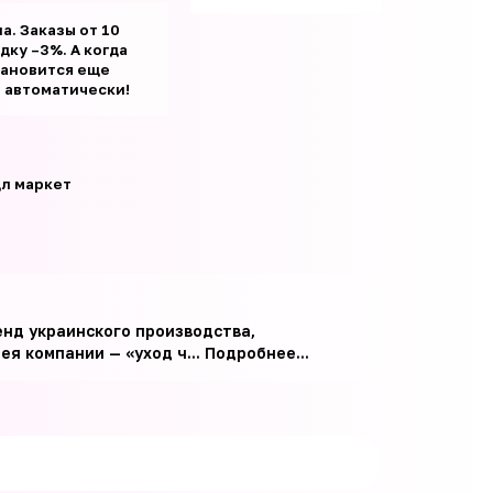
а. Заказы от 10
ку –3%. А когда
тановится еще
т автоматически!
л маркет
енд украинского производства,
я компании — «уход ч...
Подробнее...