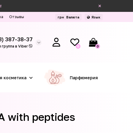
!
ка
Отзывы
грн
Валюта
Язык
3) 387-38-37
 группа в Viber
0
0
я косметика
Парфюмерия
 with peptides