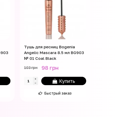
Тушь для ресниц Bogenia
Тушь дл
G903
Angelic Mascara 8.5 мл BG903
Lash up 
№ 01 Coal Black
98 грн
103 грн
240 грн
Купить
Быстрый заказ