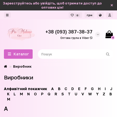
Зареєструйтесь або увійдіть, щоб отримати доступ до
оптових цін!
грн
0
+38 (093) 387-38-37
0
Оптова група в Viber
Каталог
Виробник
Виробники
Алфавітний покажчик
A
B
C
D
E
F
G
H
I
J
K
L
M
N
O
P
Q
R
S
T
U
V
W
Y
Z
В
М
A