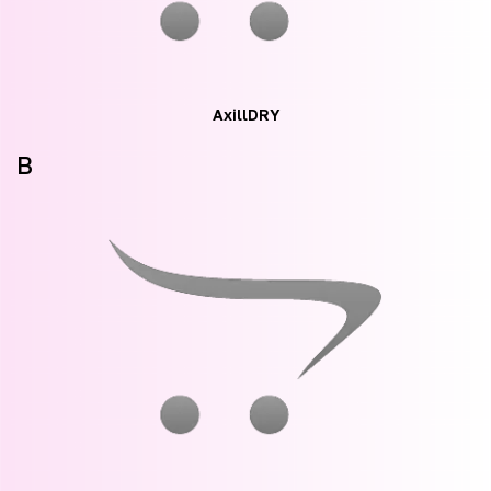
AxillDRY
B