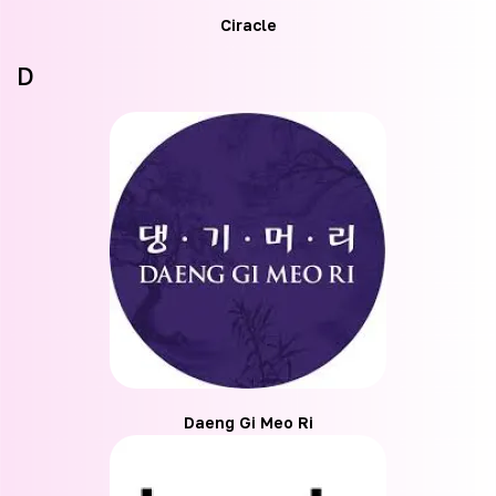
Ciracle
D
Daeng Gi Meo Ri