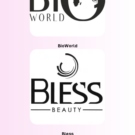
BioWorld
Bless