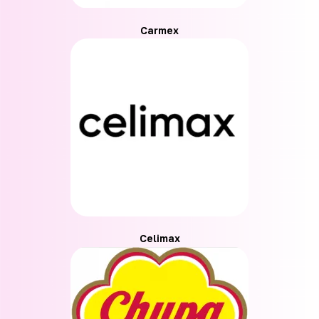
Carmex
Celimax