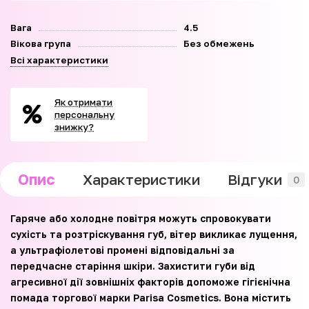
Вага
4.5
Вікова група
Без обмежень
Всі характеристики
Як отримати
персональну
знижку?
Опис
Характеристики
Відгуки
0
Гаряче або холодне повітря можуть спровокувати
сухість та розтріскування губ, вітер викликає лущення,
а ультрафіолетові промені відповідальні за
передчасне старіння шкіри. Захистити губи від
агресивної дії зовнішніх факторів допоможе гігієнічна
помада торгової марки Parisa Cosmetics. Вона містить