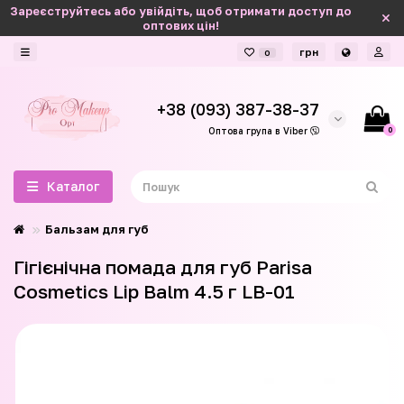
Зареєструйтесь або увійдіть, щоб отримати доступ до
оптових цін!
грн
0
+38 (093) 387-38-37
0
Оптова група в Viber
Каталог
Бальзам для губ
Гігієнічна помада для губ Parisa
Cosmetics Lip Balm 4.5 г LB-01