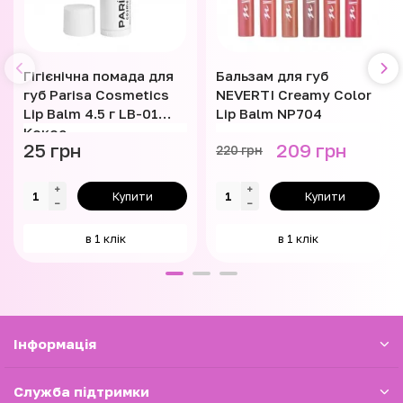
Гігієнічна помада для
Бальзам для губ
губ Parisa Cosmetics
NEVERTI Creamy Color
Lip Balm 4.5 г LB-01
Lip Balm NP704
Кокос
25 грн
209 грн
220 грн
Купити
Купити
в 1 клік
в 1 клік
Iнформація
Служба підтримки