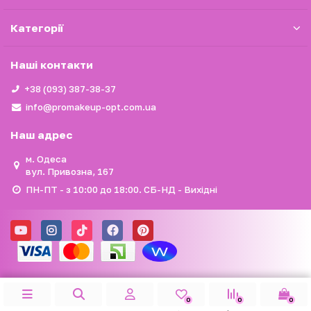
Категорії
Наші контакти
+38 (093) 387-38-37
info@promakeup-opt.com.ua
Наш адрес
м. Одеса
вул. Привозна, 167
ПН-ПТ - з 10:00 до 18:00. СБ-НД - Вихідні
0
0
0