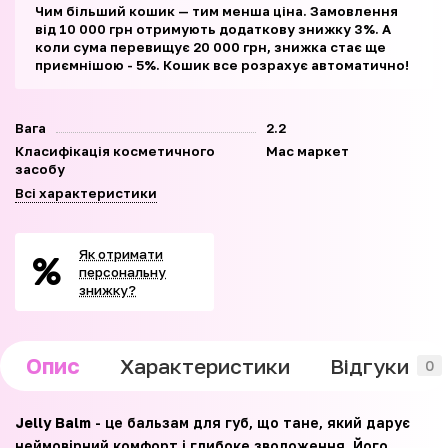
Чим більший кошик — тим менша ціна. Замовлення
від 10 000 грн отримують додаткову знижку 3%. А
коли сума перевищує 20 000 грн, знижка стає ще
приємнішою - 5%. Кошик все розрахує автоматично!
Вага
2.2
Класифікація косметичного
Мас маркет
засобу
Всі характеристики
Як отримати
персональну
знижку?
Опис
Характеристики
Відгуки
0
Jelly Balm
- це бальзам для губ, що тане, який дарує
неймовірний комфорт і глибоке зволоження. Його