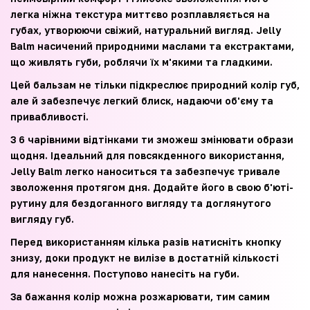
легка ніжна текстура миттєво розплавляється на
губах, утворюючи свіжий, натуральний вигляд. Jelly
Balm насичений природними маслами та екстрактами,
що живлять губи, роблячи їх м'якими та гладкими.
Цей бальзам не тільки підкреслює природний колір губ,
але й забезпечує легкий блиск, надаючи об'єму та
привабливості.
З 6 чарівними відтінками ти зможеш змінювати образи
щодня. Ідеальний для повсякденного використання,
Jelly Balm легко наноситься та забезпечує тривале
зволоження протягом дня. Додайте його в свою б'юті-
рутину для бездоганного вигляду та доглянутого
вигляду губ.
Перед використанням кілька разів натисніть кнопку
знизу, доки продукт не вилізе в достатній кількості
для нанесення. Поступово нанесіть на губи.
За бажання колір можна розжарювати, тим самим