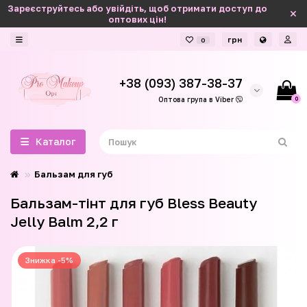
Зареєструйтесь або увійдіть, щоб отримати доступ до
оптових цін!
грн
0
+38 (093) 387-38-37
0
Оптова група в Viber
Каталог
Бальзам для губ
Бальзам-тінт для губ Bless Beauty
Jelly Balm 2,2 г
Знижка -5%