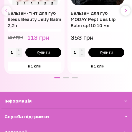
Бальзам-тінт для губ
Бальзам для губ
Bless Beauty Jelly Balm
MODAY Peptides Lip
2,2 г
Balm spf10 10 мл
113 грн
353 грн
119 грн
Купити
Купити
в 1 клік
в 1 клік
Iнформація
Служба підтримки