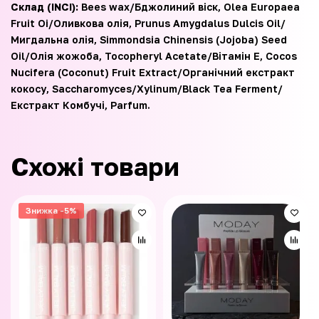
Склад (INCI):
Bees wax/Бджолиний віск, Olea Europaea
Fruit Oi/Оливкова олія, Prunus Amygdalus Dulcis Oil/
Мигдальна олія, Simmondsia Chinensis (Jojoba) Seed
Oil/Олія жожоба, Tocopheryl Acetate/Вітамін Е, Cocos
Nucifera (Coconut) Fruit Extract/Органічний екстракт
кокосу, Saccharomyces/Xylinum/Black Tea Ferment/
Екстракт Комбучі, Parfum.
Схожі товари
Знижка -5%