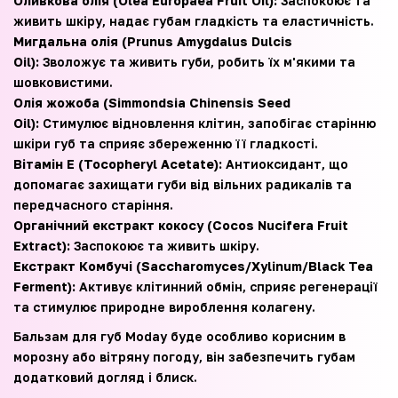
Оливкова олія (Olea Europaea Fruit Oil):
Заспокоює та
живить шкіру, надає губам гладкість та еластичність.
Мигдальна олія (Prunus Amygdalus Dulcis
Oil):
Зволожує та живить губи, робить їх м'якими та
шовковистими.
Олія жожоба (Simmondsia Chinensis Seed
Oil):
Стимулює відновлення клітин, запобігає старінню
шкіри губ та сприяє збереженню її гладкості.
Вітамін Е (Tocopheryl Acetate):
Антиоксидант, що
допомагає захищати губи від вільних радикалів та
передчасного старіння.
Органічний екстракт кокосу (Cocos Nucifera Fruit
Extract):
Заспокоює та живить шкіру.
Екстракт Комбучі (Saccharomyces/Xylinum/Black Tea
Ferment):
Активує клітинний обмін, сприяє регенерації
та стимулює природне вироблення колагену.
Бальзам для губ Moday буде особливо корисним в
морозну або вітряну погоду, він забезпечить губам
додатковий догляд і блиск.