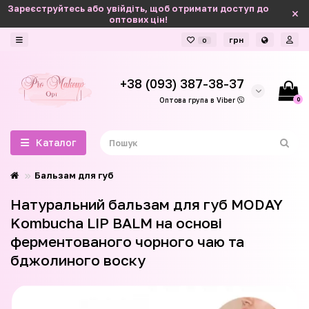
Зареєструйтесь або увійдіть, щоб отримати доступ до
оптових цін!
грн
0
+38 (093) 387-38-37
0
Оптова група в Viber
Каталог
Бальзам для губ
Натуральний бальзам для губ MODAY
Kombucha LIP BALM на основі
ферментованого чорного чаю та
бджолиного воску