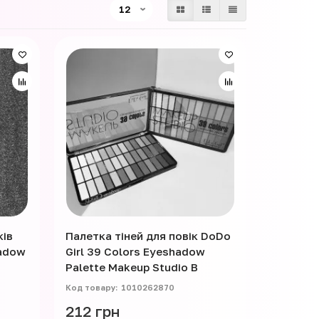
ків
Палетка тіней для повік DoDo
hadow
Girl 39 Colors Eyeshadow
Palette Makeup Studio B
1010262870
212 грн