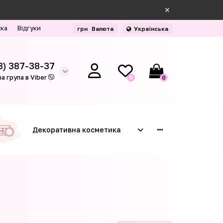
жка
Відгуки
грн
Валюта
Українська
3) 387-38-37
а група в Viber
0
0
Декоративна косметика