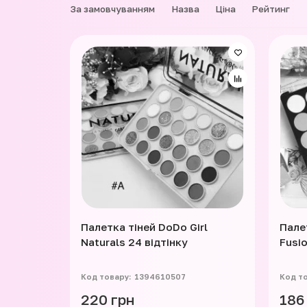
За замовчуванням
Назва
Ціна
Рейтинг
Палетка тіней DoDo Girl
Палет
Naturals 24 відтінку
Fusio
1394610507
220 грн
186