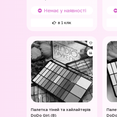
Немає у наявності
в 1 клік
Палетка тіней та хайлайтерів
Пале
DoDo Girl (B)
DoDo 