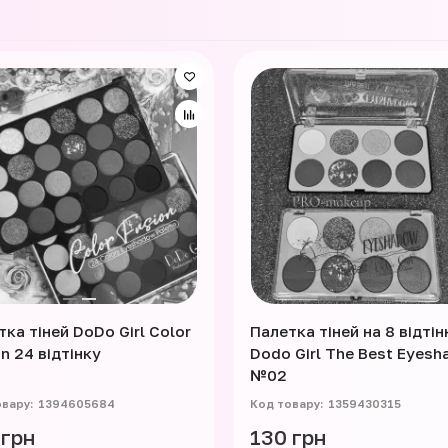
ка тіней DoDo Girl Color
Палетка тіней на 8 відтін
n 24 відтінку
Dodo Girl The Best Eyes
№02
1394605684
1359430315
 грн
130 грн