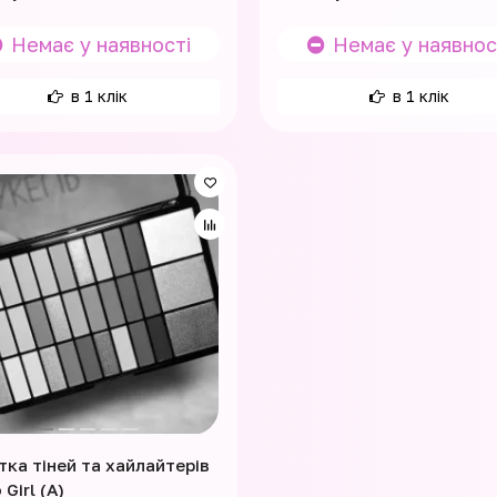
Немає у наявності
Немає у наявнос
в 1 клік
в 1 клік
тка тіней та хайлайтерів
Girl (A)