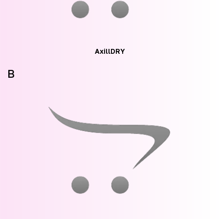
AxillDRY
B