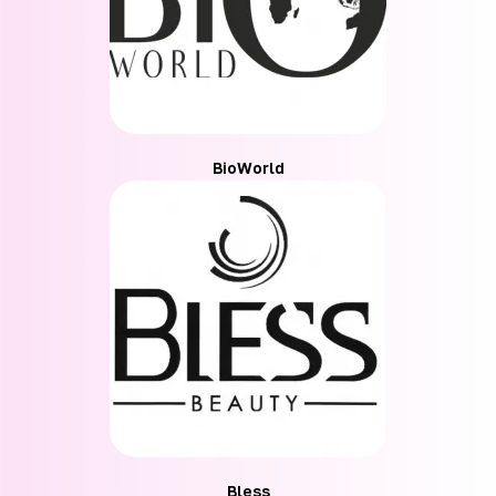
BioWorld
Bless