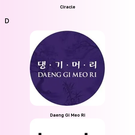
Ciracle
D
Daeng Gi Meo Ri