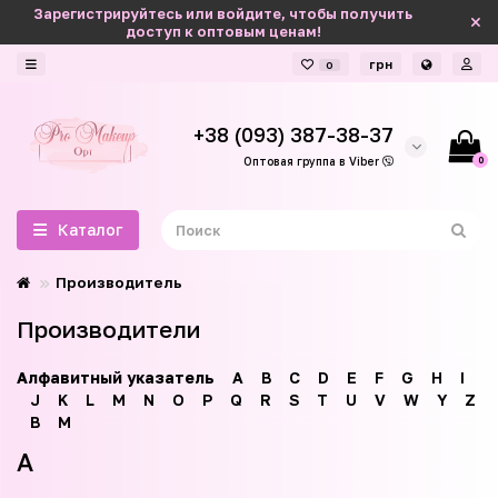
Зарегистрируйтесь или войдите, чтобы получить
доступ к оптовым ценам!
грн
0
+38 (093) 387-38-37
0
Оптовая группа в Viber
Каталог
Производитель
Производители
Алфавитный указатель
A
B
C
D
E
F
G
H
I
J
K
L
M
N
O
P
Q
R
S
T
U
V
W
Y
Z
В
М
A