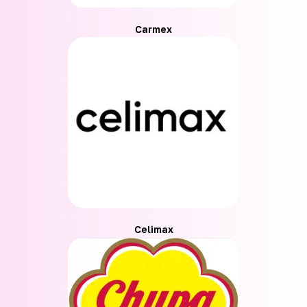
Carmex
Celimax