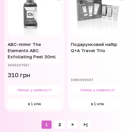
ABC-пілінг The
Подарунковий набір
Elements ABC
Q+A Travel Trio
Exfoliating Peel 30ml
2066107557
310 грн
1980699187
Немає у наявності
Немає у наявності
в 1 клік
в 1 клік
1
2
>
>|