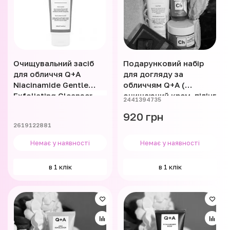
Очищувальний засіб
Подарунковий набір
для обличчя Q+A
для догляду за
Niacinamide Gentle
обличчям Q+A (
Exfoliating Cleanser
очищаючий крем, пілінг
2441394735
125 мл
для обличчя, маска
920 грн
для обличчя )
2619122881
Немає у наявності
Немає у наявності
в 1 клік
в 1 клік