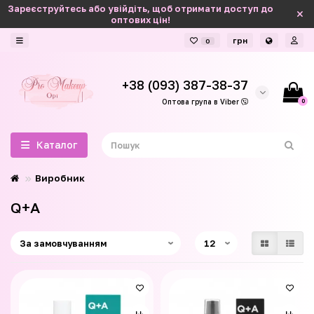
Зареєструйтесь або увійдіть, щоб отримати доступ до
оптових цін!
грн
0
+38 (093) 387-38-37
0
Оптова група в Viber
Каталог
Виробник
Q+A