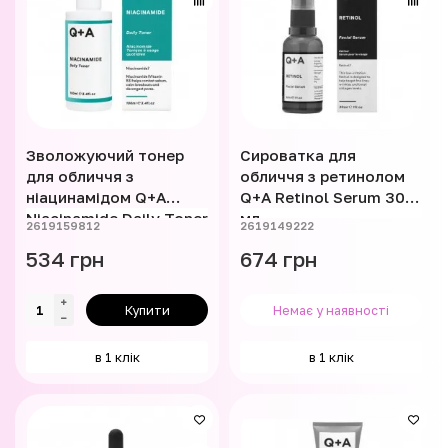
Зволожуючий тонер
Сироватка для
для обличчя з
обличчя з ретинолом
ніацинамідом Q+A
Q+A Retinol Serum 30
Niacinamide Daily Toner
мл
2619159812
2619149222
100 мл
534 грн
674 грн
Купити
Немає у наявності
в 1 клік
в 1 клік