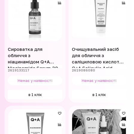
Сироватка для
Очищувальний засіб
обличчя з
для обличчя з
ніацинамідом Q+A
саліциловою кислотою
Niacinamide Serum 30
Q+A Salicylic Acid
2619133117
2619086080
мл
Cleanser 125 мл
Немає у наявності
Немає у наявності
в 1 клік
в 1 клік