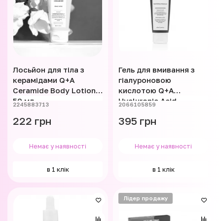
Лосьйон для тіла з
Гель для вмивання з
керамідами Q+A
гіалуроновою
Ceramide Body Lotion
кислотою Q+A
50 мл
Hyaluronic Acid
2245883713
2066105859
Cleansing Gel 125ml
222 грн
395 грн
Немає у наявності
Немає у наявності
в 1 клік
в 1 клік
Лідер продажу