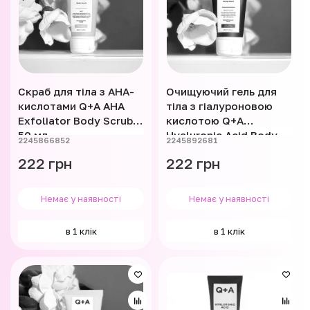
Скраб для тіла з AHA-
Очищуючий гель для
кислотами Q+A AHA
тіла з гіалуроновою
Exfoliator Body Scrub
кислотою Q+A
50 мл
Hyaluronic Acid Body
2245866852
2245892681
Wash 50 мл
222 грн
222 грн
Немає у наявності
Немає у наявності
в 1 клік
в 1 клік