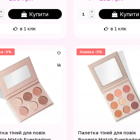
Купити
Купити
в 1 клік
в 1 клік
ка -5%
Знижка -5%
тка тіней для повік
Палетка тіней для повік
nia Match Eyeshadow
Bogenia Match Eyeshado