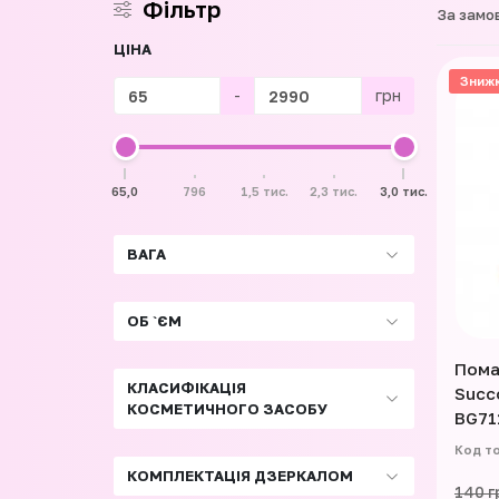
Фільтр
За замо
ЦІНА
Зниж
-
грн
65,0
796
1,5 тис.
2,3 тис.
3,0 тис.
ВАГА
ОБ `ЄМ
Пома
КЛАСИФІКАЦІЯ
Succo
КОСМЕТИЧНОГО ЗАСОБУ
BG71
КОМПЛЕКТАЦІЯ ДЗЕРКАЛОМ
140 г