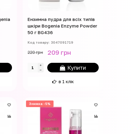
enia
Ензимна пудра для всіх типів
шкіри Bogenia Enzyme Powder
50 г BG436
3047091719
209 грн
220 грн
Купити
в 1 клік
Знижка -5%