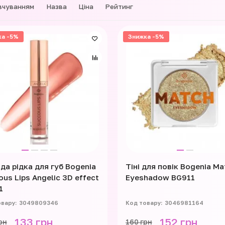
вчуванням
Назва
Ціна
Рейтинг
ка -5%
Знижка -5%
да рідка для губ Bogenia
Тіні для повік Bogenia Ma
us Lips Angelic 3D effect
Eyeshadow BG911
1
3049809346
3046981164
133 грн
152 грн
рн
160 грн