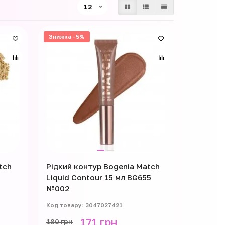
Знижка -5%
tch
Рідкий контур Bogenia Match
Liquid Contour 15 мл BG655
№002
3047027421
171 грн
180 грн