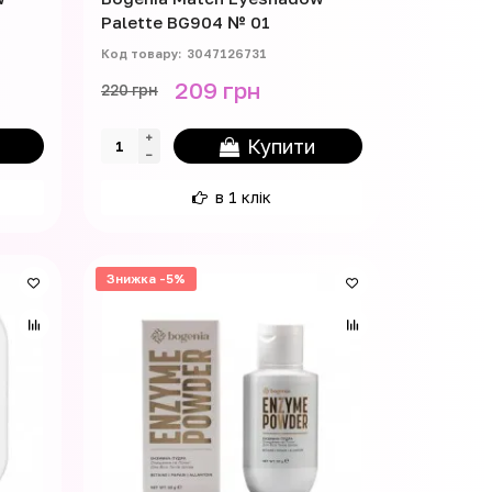
Palette BG904 № 01
3047126731
209 грн
220 грн
Купити
в 1 клік
Знижка -5%