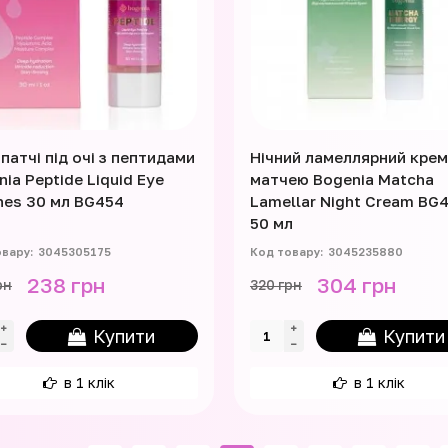
 патчі під очі з пептидами
Нічний ламеллярний крем
ia Peptide Liquid Eye
матчею Bogenia Matcha
hes 30 мл BG454
Lamellar Night Cream BG
50 мл
3045305175
3045235880
238 грн
304 грн
рн
320 грн
Купити
Купити
в 1 клік
в 1 клік