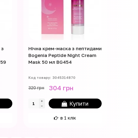
 з
Нічна крем-маска з пептидами
Bogenia Peptide Night Cream
459
Mask 50 мл BG454
3045314870
304 грн
320 грн
Купити
в 1 клік