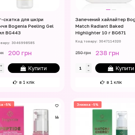
г-скатка для шкіри
Запечений хайлайтер Bog
ччя Bogenia Peeling Gel
Match Radiant Baked
мл BG443
Highlighter 10 г BG671
3047114320
3046998585
200 грн
238 грн
рн
250 грн
Купити
Купити
в 1 клік
в 1 клік
ка -5%
Знижка -5%