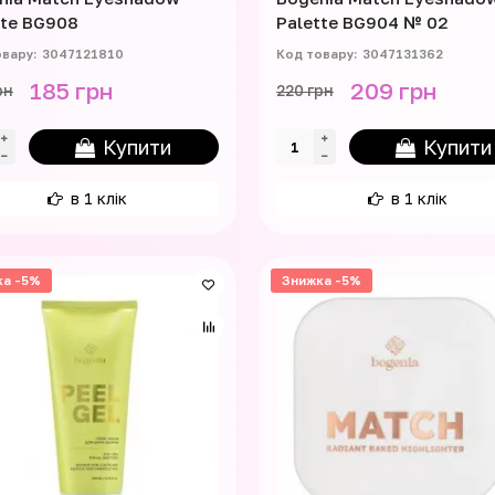
tte BG908
Palette BG904 № 02
3047121810
3047131362
185 грн
209 грн
рн
220 грн
Купити
Купити
в 1 клік
в 1 клік
ка -5%
Знижка -5%