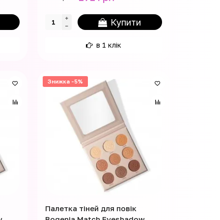
Купити
в 1 клік
Знижка -5%
Палетка тіней для повік
w
Bogenia Match Eyeshadow