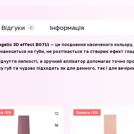
Відгуки
Iнформація
0
gelic 3D effect BG711
— це поєднання насиченого кольору,
наноситься на губи, не розтікається та створює ефект глад
дчуття липкості, а зручний аплікатор допомагає точно про
 губ та чудово підходять як для денного, так і для вечірн
ка -5%
Знижка -5%