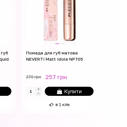
 губ
Помада для губ матова
Помада р
quid
NEVERTI Matt Idole NP705
Succous 
BG711 №
257 грн
270 грн
140 грн
Купити
в 1 клік