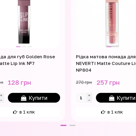
да для губ Golden Rose
Рідка матова помада для
atte Lip Ink №7
NEVERTI Matte Couture Li
NP804
128 грн
257 грн
рн
270 грн
Купити
Купити
в 1 клік
в 1 клік