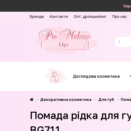
Зар
Бренди
Контакти
Опт, дропшиппінг
Про нас
Доглядова косметика
Декоративна косметика
Для губ
Пома
Помада рідка для гу
BG711