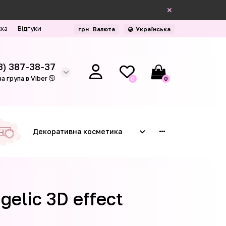
жка
Відгуки
грн
Валюта
Українська
3) 387-38-37
а група в Viber
0
0
Декоративна косметика
elic 3D effect