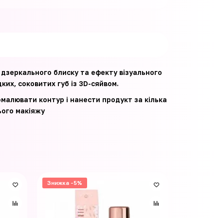
 дзеркального блиску та ефекту візуального
ких, соковитих губ із 3D-сяйвом.
малювати контур і нанести продукт за кілька
ього макіяжу
Знижка -5%
Знижка -