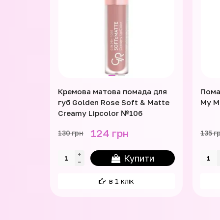
Кремова матова помада для
Пома
губ Golden Rose Soft & Matte
My M
Creamy Lipcolor №106
124 грн
130 грн
135 г
Купити
в 1 клік