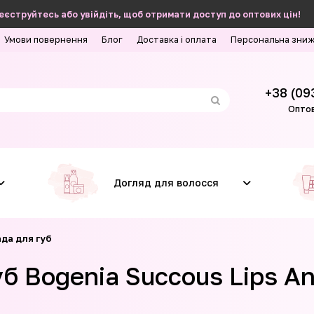
еєструйтесь або увійдіть, щоб отримати доступ до оптових цін!
Умови повернення
Блог
Доставка і оплата
Персональна зни
+38 (09
Оптов
Догляд для волосся
да для губ
б Bogenia Succous Lips Ang