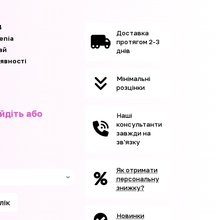
4
Доставка
enia
протягом 2-3
ай
днів
аявності
Мінімальні
розцінки
йдіть або
Наші
консультанти
завжди на
зв'язку
Як отримати
персональну
знижку?
клік
Новинки