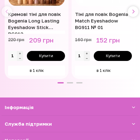
Кремові тіні для повік
Тіні для повік Bogenia
Bogenia Long Lasting
Match Eyeshadow
Eyeshadow Stick
BG911 № 01
BG912
209 грн
152 грн
220 грн
160 грн
Купити
Купити
в 1 клік
в 1 клік
Iнформація
Служба підтримки