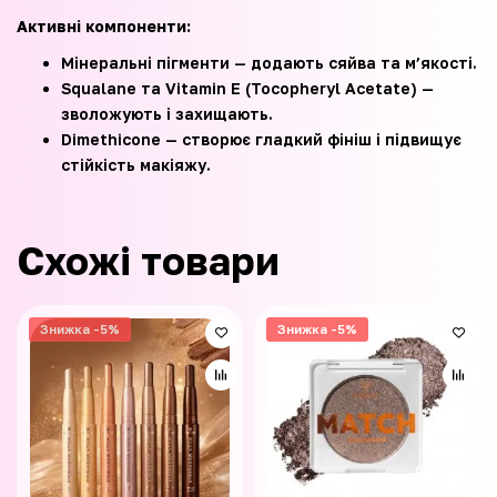
Активні компоненти:
Мінеральні пігменти — додають сяйва та м’якості.
Squalane та Vitamin E (Tocopheryl Acetate) —
зволожують і захищають.
Dimethicone — створює гладкий фініш і підвищує
стійкість макіяжу.
Схожі товари
Знижка -5%
Знижка -5%