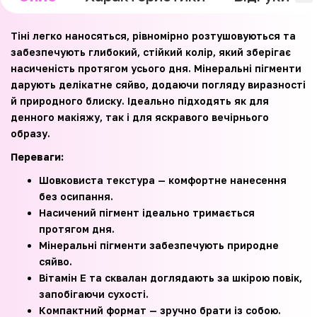
Тіні легко наносяться, рівномірно розтушовуються та
забезпечують глибокий, стійкий колір, який зберігає
насиченість протягом усього дня. Мінеральні пігменти
дарують делікатне сяйво, додаючи погляду виразності
й природного блиску. Ідеально підходять як для
денного макіяжу, так і для яскравого вечірнього
образу.
Переваги:
Шовковиста текстура — комфортне нанесення
без осипання.
Насичений пігмент ідеально тримається
протягом дня.
Мінеральні пігменти забезпечують природне
сяйво.
Вітамін E та сквалан доглядають за шкірою повік,
запобігаючи сухості.
Компактний формат — зручно брати із собою.