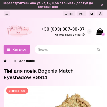
Зареєструйтесь або увійдіть, щоб отримати доступ до
оптових цін!
грн
0
+38 (093) 387-38-37
0
Оптова група в Viber
Каталог
Тіні для повік
Тіні для повік Bogenia Match
Eyeshadow BG911
Знижка -5%