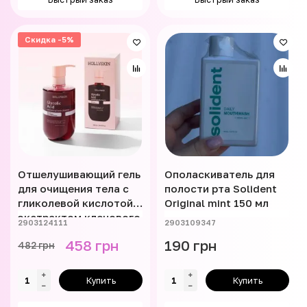
Скидка -5%
Отшелушивающий гель
Ополаскиватель для
для очищения тела с
полости рта Solident
гликолевой кислотой и
Original mint 150 мл
экстрактом кленового
2903124111
2903109347
сока Hollyskin Glycolic
458 грн
190 грн
482 грн
Acid 500 мл
Купить
Купить