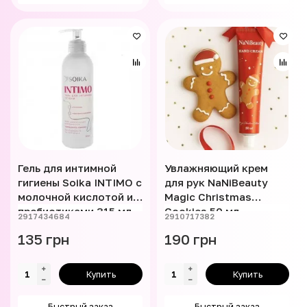
Гель для интимной
Увлажняющий крем
гигиены Soika INTIMO с
для рук NaNiBeauty
молочной кислотой и
Magic Christmas
пребиотиками 315 мл
Cookies 50 мл
2917434684
2910717382
135 грн
190 грн
Купить
Купить
Быстрый заказ
Быстрый заказ