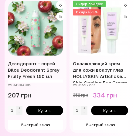
Лидер продаж
Скидка -5%
Дезодорант - спрей
Охлаждающий крем
Bilou Deodorant Spray
для кожи вокруг глаз
Fruity Fresh 150 мл
HOLLYSKIN Artichoke
Skin Cooling Eye Cream
2994904385
2991597277
15 мл
207 грн
334 грн
352 грн
Купить
Купить
Быстрый заказ
Быстрый заказ