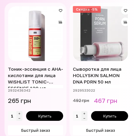
Скидка -5%
Тоник-эссенция с AHA-
Сыворотка для лица
кислотами для лица
HOLLYSKIN SALMON
WiSHLiST TONIC-
DNA PDRN 50 мл
ESSENCE 120 мл
2932436342
2929533022
265 грн
467 грн
492 грн
Купить
Купить
Быстрый заказ
Быстрый заказ