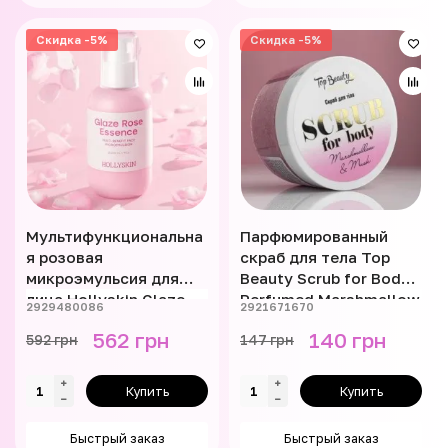
Скидка -5%
Скидка -5%
Мультифункциональна
Парфюмированный
я розовая
скраб для тела Top
микроэмульсия для
Beauty Scrub for Body
лица Hollyskin Glaze
Rerfumed Marshmallow
2929480086
2921671670
Rose Essence 200 мл
& Musk 250 мл
562 грн
140 грн
592 грн
147 грн
Купить
Купить
Быстрый заказ
Быстрый заказ