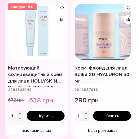
Скидка -5%
Матирующий
Крем-флюид для лица
солнцезащитный крем
Soika 3D HYALURON 50
для лица HOLLYSKIN
мл
Dry Touch SPF 50 Sun
2991623941
2941987916
Cream 40 мл
638 грн
290 грн
672 грн
Купить
Купить
Быстрый заказ
Быстрый заказ