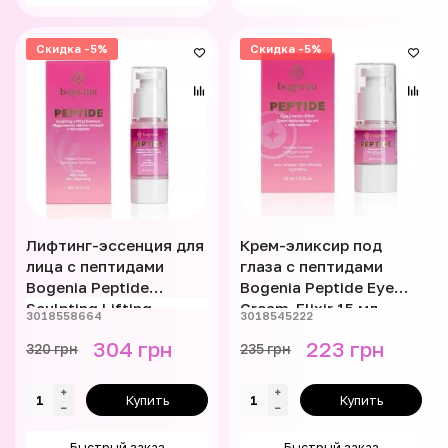
Скидка -5%
Скидка -5%
Лифтинг-эссенция для
Крем-эликсир под
лица с пептидами
глаза с пептидами
Bogenia Peptide
Bogenia Peptide Eye
Sculpting Lifting
Cream-Elixir 15 мл
3018558664
3018545222
Essence 30 мл
BG454.003
304 грн
223 грн
320 грн
235 грн
BG454.005
Купить
Купить
Быстрый заказ
Быстрый заказ