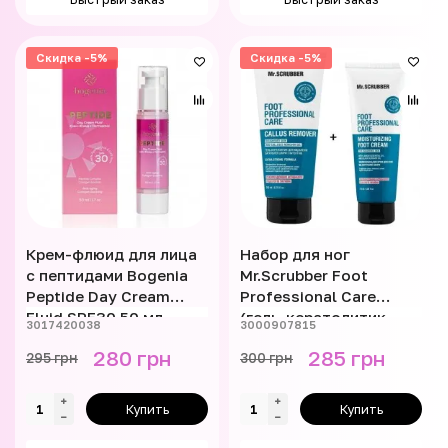
Скидка -5%
Скидка -5%
Крем-флюид для лица
Набор для ног
с пептидами Bogenia
Mr.Scrubber Foot
Peptide Day Cream
Professional Care
Fluid SPF30 50 мл
(гель-кератолитик,
3017420038
3000907815
BG454.01
увлажняющий крем)
280 грн
285 грн
295 грн
300 грн
Купить
Купить