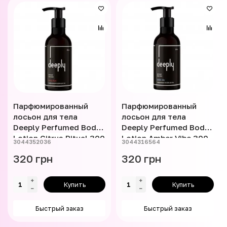
Парфюмированный
Парфюмированный
лосьон для тела
лосьон для тела
Deeply Perfumed Body
Deeply Perfumed Body
Lotion Citrus Ritual 300
Lotion Amber Vibe 300
3044352036
3044316564
мл
мл
320 грн
320 грн
Купить
Купить
Быстрый заказ
Быстрый заказ