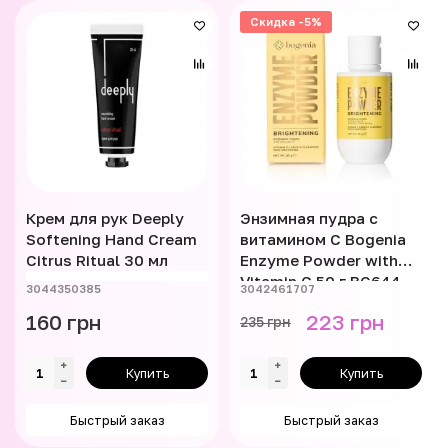
Скидка -5%
Крем для рук Deeply
Энзимная пудра с
Softening Hand Cream
витамином С Bogenia
Citrus Ritual 30 мл
Enzyme Powder with
Vitamin C 50 г BG644
3044350385
3042461707
160 грн
223 грн
235 грн
Купить
Купить
Быстрый заказ
Быстрый заказ