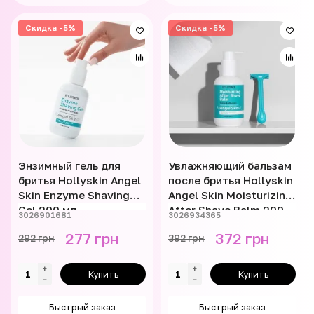
Скидка -5%
Скидка -5%
Энзимный гель для
Увлажняющий бальзам
бритья Hollyskin Angel
после бритья Hollyskin
Skin Enzyme Shaving
Angel Skin Moisturizing
Gel 200 мл
After Shave Balm 200
3026901681
3026934365
мл
277 грн
372 грн
292 грн
392 грн
Купить
Купить
Быстрый заказ
Быстрый заказ