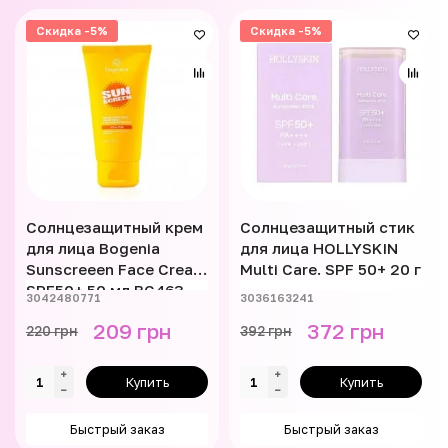
Скидка -5%
Скидка -5%
Солнцезащитный крем
Солнцезащитный стик
для лица Bogenia
для лица HOLLYSKIN
Sunscreeen Face Cream
Multi Care. SPF 50+ 20 г
SPF50+ 50 мл BG463
3042480771
3036163241
209 грн
372 грн
220 грн
392 грн
Купить
Купить
Быстрый заказ
Быстрый заказ