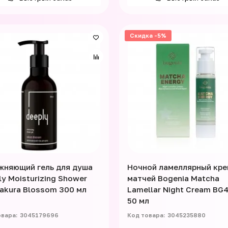
Скидка -5%
жняющий гель для душа
Ночной ламеллярный кре
ly Moisturizing Shower
матчей Bogenia Matcha
Sakura Blossom 300 мл
Lamellar Night Cream BG
50 мл
3045179696
3045235880