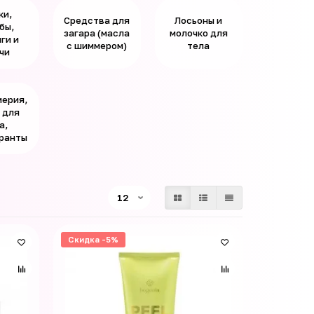
ки,
Средства для
Лосьоны и
бы,
загара (масла
молочко для
ги и
с шиммером)
тела
чи
ерия,
 для
а,
ранты
Скидка -5%