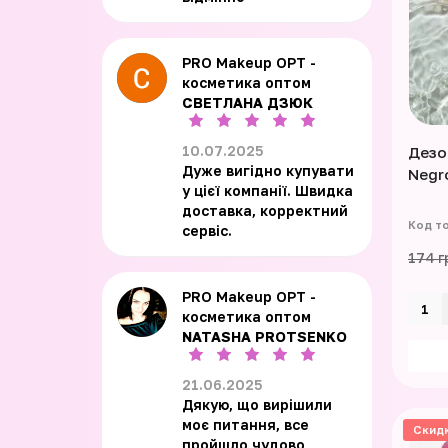
PRO Makeup OPT -
косметика оптом
СВЕТЛАНА ДЗЮК
10.07.2025
Дезо
Дуже вигідно купувати
Negr
у цієї компанії. Швидка
доставка, корректний
сервіс.
174 г
PRO Makeup OPT -
косметика оптом
NATASHA PROTSENKO
21.06.2025
Дякую, що вирішили
моє питання, все
Скид
пройшло чудово