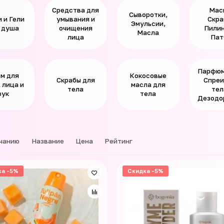
Средства для
Мас
Сыворотки,
 и Гели
умывания и
Скра
Эмульсии,
 душа
очищения
Пилин
Масла
лица
Пат
Парфюм
м для
Кокосовые
Скрабы для
Спреи
 лица и
масла для
тела
тел
рук
тела
Дезодо
чанию
Название
Цена
Рейтинг
ка -5%
Скидка -5%