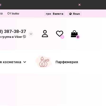
!
ка
Отзывы
грн
Валюта
Язык
3) 387-38-37
 группа в Viber
0
0
я косметика
Парфюмерия