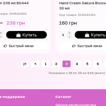
on 236 мл BG444
Hand Cream Sakura Blos
30 мл
3045321852
3045181254
238 грн
160 грн
рн
Купить
Купить
Быстрый заказ
Быстрый заказ
|<
<
1
2
3
4
5
6
Показано с 25 по 36 из 648 (всего
а поддержки
Каталог
Декоративная косметика