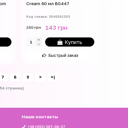
som
Cream 60 мл BG447
3045261203
143 грн
150 грн
Купить
Быстрый заказ
7
8
9
>
>|
 54 страниц)
Наши контакты
+38 (093) 387-38-37