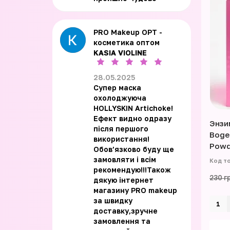
PRO Makeup OPT -
косметика оптом
KASIA VIOLINE
28.05.2025
Супер маска
охолоджуюча
HOLLYSKIN Artichoke!
Ефект видно одразу
Энзи
після першого
Boge
використання!
Powd
Обовʼязково буду ще
замовляти і всім
рекомендую!!!Також
230 г
дякую інтернет
магазину PRO makeup
за швидку
доставку,зручне
замовлення та