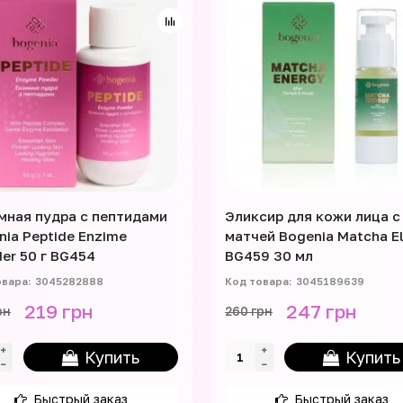
мная пудра с пептидами
Эликсир для кожи лица с
nia Peptide Enzime
матчей Bogenia Matcha El
er 50 г BG454
BG459 30 мл
3045282888
3045189639
219 грн
247 грн
рн
260 грн
Купить
Купить
Быстрый заказ
Быстрый заказ