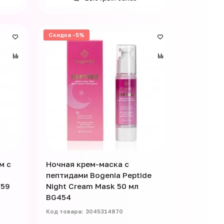
Скидка -5%
м с
Ночная крем-маска с
пептидами Bogenia Peptide
459
Night Cream Mask 50 мл
BG454
3045314870