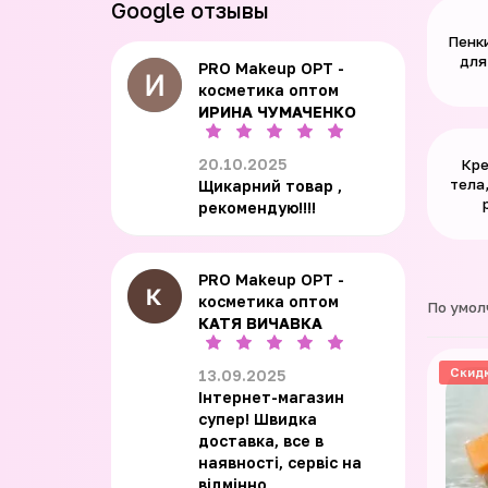
Google отзывы
Пенки
для
PRO Makeup OPT -
косметика оптом
ИРИНА ЧУМАЧЕНКО
20.10.2025
Кре
тела,
Щикарний товар ,
рекомендую!!!!
PRO Makeup OPT -
косметика оптом
По умол
КАТЯ ВИЧАВКА
Скид
13.09.2025
Інтернет-магазин
супер! Швидка
доставка, все в
наявності, сервіс на
відмінно