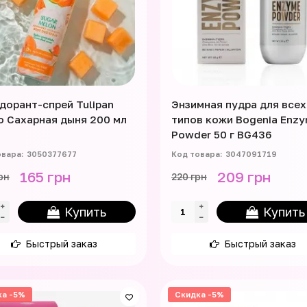
дорант-спрей Tulipan
Энзимная пудра для всех
o Сахарная дыня 200 мл
типов кожи Bogenia Enz
Powder 50 г BG436
3050377677
3047091719
165 грн
209 грн
рн
220 грн
Купить
Купить
Быстрый заказ
Быстрый заказ
ка -5%
Скидка -5%