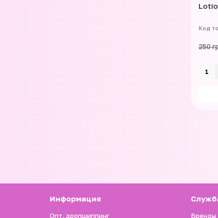
Loti
250 г
Информация
Служб
Опт, дропшиппинг
Бренды