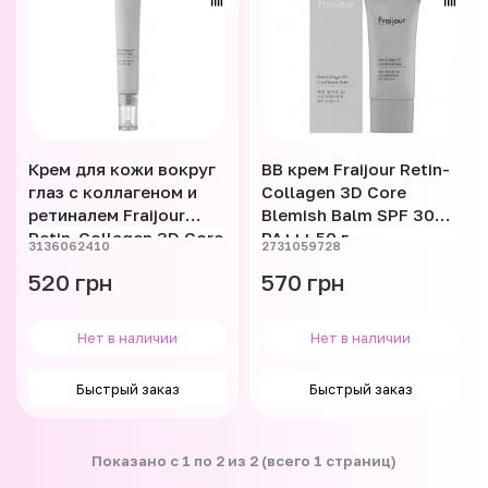
Крем для кожи вокруг
ВВ крем Fraijour Retin-
глаз с коллагеном и
Collagen 3D Core
ретиналем Fraijour
Blemish Balm SPF 30
Retin-Collagen 3D Core
PA+++ 50 г
3136062410
2731059728
Eye Cream 15 мл
520 грн
570 грн
Нет в наличии
Нет в наличии
Быстрый заказ
Быстрый заказ
Показано с 1 по 2 из 2 (всего 1 страниц)