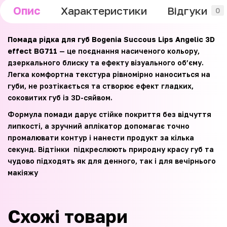
Опис
Характеристики
Відгуки
0
Помада рідка для губ Bogenia Succous Lips Angelic 3D
effect BG711
— це поєднання насиченого кольору,
дзеркального блиску та ефекту візуального об’єму.
Легка комфортна текстура рівномірно наноситься на
губи, не розтікається та створює ефект гладких,
соковитих губ із 3D-сяйвом.
Формула помади дарує стійке покриття без відчуття
липкості, а зручний аплікатор допомагає точно
промалювати контур і нанести продукт за кілька
секунд. Відтінки підкреслюють природну красу губ та
чудово підходять як для денного, так і для вечірнього
макіяжу
Схожі товари