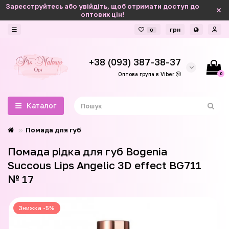
Зареєструйтесь або увійдіть, щоб отримати доступ до
оптових цін!
грн
0
+38 (093) 387-38-37
0
Оптова група в Viber
Каталог
Помада для губ
Помада рідка для губ Bogenia
Succous Lips Angelic 3D effect BG711
№ 17
Знижка -5%