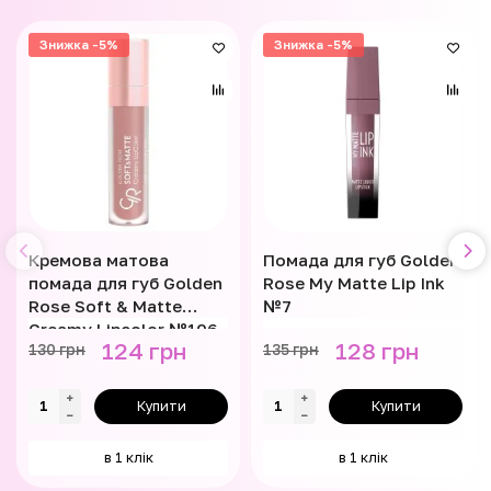
Знижка -5%
Знижка -5%
Кремова матова
Помада для губ Golden
помада для губ Golden
Rose My Matte Lip Ink
Rose Soft & Matte
№7
Creamy Lipcolor №106
124 грн
128 грн
130 грн
135 грн
Купити
Купити
в 1 клік
в 1 клік