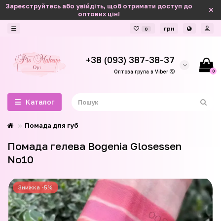
Зареєструйтесь або увійдіть, щоб отримати доступ до
оптових цін!
грн
0
+38 (093) 387-38-37
0
Оптова група в Viber
Каталог
Помада для губ
Помада гелева Bogenia Glosessen
No10
Знижка -5%