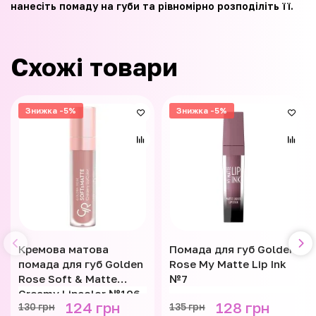
нанесіть помаду на губи та рівномірно розподіліть її.
Схожі товари
Знижка -5%
Знижка -5%
Кремова матова
Помада для губ Golden
помада для губ Golden
Rose My Matte Lip Ink
Rose Soft & Matte
№7
Creamy Lipcolor №106
124 грн
128 грн
130 грн
135 грн