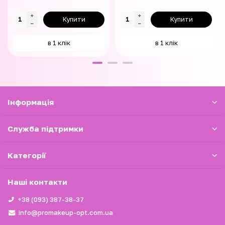
Купити
Купити
в 1 клік
в 1 клік
Iнформація
Служба підтримки
Категорії
Наші контакти
+38 (093) 387-38-37
info@promakeup-opt.com.ua