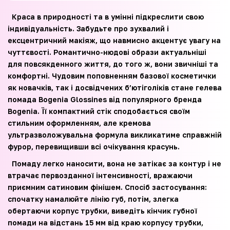
Краса в природності та в умінні підкреслити свою
індивідуальність. Забудьте про зухвалий і
ексцентричний макіяж, що навмисно акцентує увагу на
чуттєвості. Романтично-нюдові образи актуальніші
для повсякденного життя, до того ж, вони звичніші та
комфортні. Чудовим поповненням базової косметички
як новачків, так і досвідчених б’ютіголіків стане гелева
помада Bogenia Glossines від популярного бренда
Bogenia. Її компактний стік сподобається своїм
стильним оформленням, але кремова
ультразволожувальна формула викликатиме справжній
фурор, перевищивши всі очікування красунь.
Помаду легко наносити, вона не затікає за контур і не
втрачає первозданної інтенсивності, вражаючи
приємним сатиновим фінішем. Спосіб застосування:
спочатку намалюйте лінію губ, потім, злегка
обертаючи корпус трубки, виведіть кінчик губної
помади на відстань 15 мм від краю корпусу трубки,