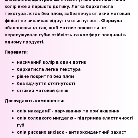
колір вже з першого дотику. Легка бархатиста
текстура лягає без плям, забезпечує стійкий матовий
фініш і не викликає відчуття стягнутості. Формула
збалансована так, щоб матове покриття не
пересушувало губи: стійкість та комфорт поєднані в
одному продукті.
Переваги:
насичений колір в один дотик
бархатиста легка текстура
рівне покриття без плям
без відчуття стягнутості
стійкий матовий фініш
Доглядають компоненти:
олія макадамії - харчування та пом'якшення
олія солодкого мигдалю - підтримка еластичності
губ
олія рисових висівок - антиоксидантний захист