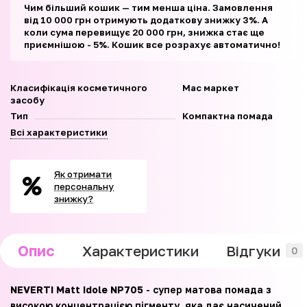
Чим більший кошик — тим менша ціна. Замовлення
від 10 000 грн отримують додаткову знижку 3%. А
коли сума перевищує 20 000 грн, знижка стає ще
приємнішою - 5%. Кошик все розрахує автоматично!
Класифікація косметичного
Мас маркет
засобу
Тип
Компактна помада
Всі характеристики
Як отримати
персональну
знижку?
Опис
Характеристики
Відгуки
0
NEVERTI Matt Idole NP705
- супер матова помада з
високою концентрацією пігменту, яка дає насичений