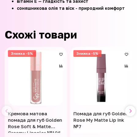
вітамін E — гладкість та захист
соняшникова олія та віск - природний комфорт
Схожі товари
Знижка -5%
Знижка -5%
Кремова матова
Помада для губ Golden
помада для губ Golden
Rose My Matte Lip Ink
Rose Soft & Matte
№7
Creamy Lipcolor №106