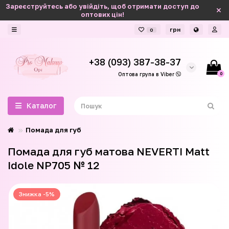
Зареєструйтесь або увійдіть, щоб отримати доступ до
оптових цін!
грн
0
+38 (093) 387-38-37
0
Оптова група в Viber
Каталог
Помада для губ
Помада для губ матова NEVERTI Matt
Idole NP705 № 12
Знижка -5%