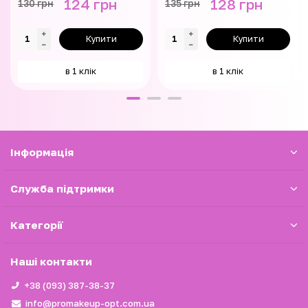
124 грн
128 грн
130 грн
135 грн
Купити
Купити
в 1 клік
в 1 клік
Iнформація
Служба підтримки
Категорії
Наші контакти
+38 (093) 387-38-37
info@promakeup-opt.com.ua