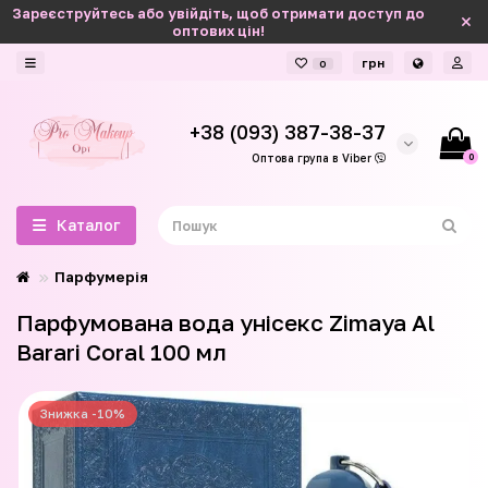
Зареєструйтесь або увійдіть, щоб отримати доступ до
оптових цін!
грн
0
+38 (093) 387-38-37
0
Оптова група в Viber
Каталог
Парфумерія
Парфумована вода унісекс Zimaya Al
Barari Coral 100 мл
Знижка -10%