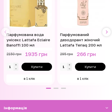
Парфумована вода
Парфумований
унісекс Lattafa Eclaire
дезодорант жіночий
Banoffi 100 мл
Lattafa Teriaq 200 мл
1935 грн
266 грн
2150 грн
295 грн
Купити
Купити
в 1 клік
в 1 клік
Iнформація