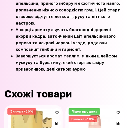
апельсина, пряного імбиру й екзотичного манго,
доповнених ніжною солодкістю груші. Цей старт
створює відчуття легкості, руху та літнього
настрою.
У серці аромату звучать благородні деревні
акорди кедра, витончений цвіт апельсинового
дерева та яскраві червоні ягоди, додаючи
композиції глибини й гармонії.
Завершується аромат теплим, м’яким шлейфом
мускусу та бурштину, який огортає шкіру
привабливою, делікатною аурою.
Схожі товари
Знижка -10%
Лідер продажу
Знижка -10%