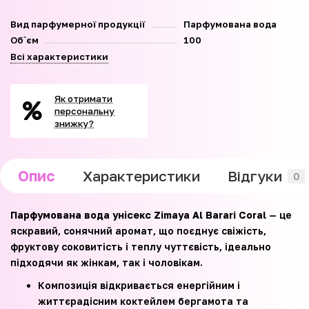
Вид парфумерної продукції
Парфумована вода
Об`єм
100
Всі характеристики
Як отримати
персональну
знижку?
Опис
Характеристики
Відгуки
0
Парфумована вода унісекс Zimaya Al Barari Coral
— це
яскравий, сонячний аромат, що поєднує свіжість,
фруктову соковитість і теплу чуттєвість, ідеально
підходячи як жінкам, так і чоловікам.
Композиція відкривається енергійним і
життєрадісним коктейлем бергамота та