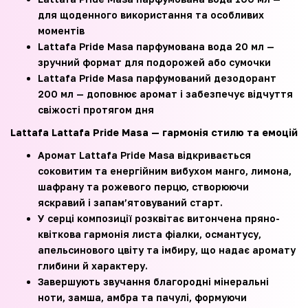
для щоденного використання та особливих
моментів
Lattafa Pride Masa парфумована вода 20 мл —
зручний формат для подорожей або сумочки
Lattafa Pride Masa парфумований дезодорант
200 мл — доповнює аромат і забезпечує відчуття
свіжості протягом дня
Lattafa Lattafa Pride Masa — гармонія стилю та емоцій
Аромат Lattafa Pride Masa відкривається
соковитим та енергійним вибухом манго, лимона,
шафрану та рожевого перцю, створюючи
яскравий і запам’ятовуваний старт.
У серці композиції розквітає витончена пряно-
квіткова гармонія листа фіалки, османтусу,
апельсинового цвіту та імбиру, що надає аромату
глибини й характеру.
Завершують звучання благородні мінеральні
ноти, замша, амбра та пачулі, формуючи