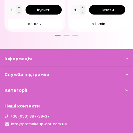
Купити
Купити
в 1 клік
в 1 клік
Iнформація
Служба підтримки
Категорії
Наші контакти
+38 (093) 387-38-37
info@promakeup-opt.com.ua