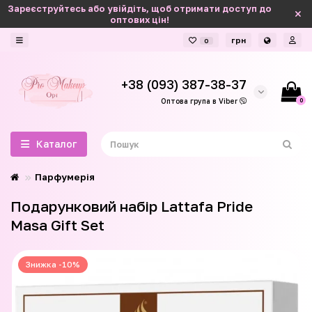
Зареєструйтесь або увійдіть, щоб отримати доступ до
оптових цін!
грн
0
+38 (093) 387-38-37
0
Оптова група в Viber
Каталог
Парфумерія
Подарунковий набір Lattafa Pride
Masa Gift Set
Знижка -10%