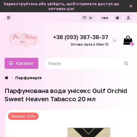
Зареєструйтесь або увійдіть, щоб отримати доступ до
оптових цін!
грн
0
+38 (093) 387-38-37
0
Оптова група в Viber
Каталог
Парфумерія
Парфумована вода унісекс Gulf Orchid
Sweet Heaven Tabacco 20 мл
Знижка -10%