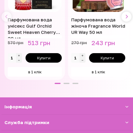
Парфумована вода
Парфумована вода
унісекс Gulf Orchid
жіноча Fragrance World
Sweet Heaven Cherry
UR Way 50 мл
20 мл
513 грн
243 грн
570 грн
270 грн
Купити
Купити
в 1 клік
в 1 клік
Iнформація
Служба підтримки