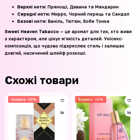
Верхні ноти:
Прянощі, Давана та Мандарин
Середні ноти:
Мирро, Чорний перець та Сандал
Базові ноти:
Ваніль, Тютюн, Боби Тонка
Sweet Heaven Tabacco
— це аромат для тих, хто живе
з характером, але цінує м’якість деталей. Унісекс-
композиція, що чудово підкреслює стиль і залишає
довгий, насичений шлейф розкоші.
Схожі товари
Знижка -10%
Знижка -10%