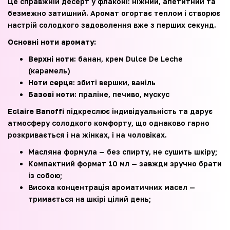
Це справжній десерт у флаконі: ніжний, апетитний та
безмежно затишний. Аромат огортає теплом і створює
настрій солодкого задоволення вже з перших секунд.
Основні ноти аромату:
Верхні ноти
: банан, крем Dulce De Leche
(карамель)
Ноти серця
: збиті вершки, ваніль
Базові ноти
: праліне, печиво, мускус
Eclaire Banoffi
підкреслює індивідуальність та дарує
атмосферу солодкого комфорту, що однаково гарно
розкривається і на жінках, і на чоловіках.
Масляна формула — без спирту, не сушить шкіру;
Компактний формат 10 мл — завжди зручно брати
із собою;
Висока концентрація ароматичних масел —
тримається на шкірі цілий день;