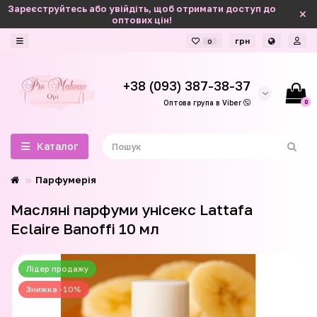
Зареєструйтесь або увійдіть, щоб отримати доступ до
оптових цін!
грн
0
+38 (093) 387-38-37
0
Оптова група в Viber
Каталог
Парфумерія
Масляні парфуми унісекс Lattafa
Eclaire Banoffi 10 мл
Лідер продажу
Знижка -10%