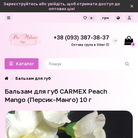
Зареєструйтесь або увійдіть, щоб отримати доступ до
оптових цін!
грн
0
+38 (093) 387-38-37
0
Оптова група в Viber
Каталог
Бальзам для губ
Бальзам для губ CARMEX Peach
Mango (Персик-Манго) 10 г