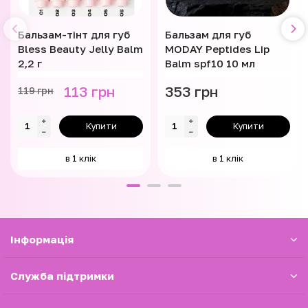
Бальзам-тінт для губ
Бальзам для губ
Bless Beauty Jelly Balm
MODAY Peptides Lip
2,2 г
Balm spf10 10 мл
113 грн
353 грн
119 грн
Купити
Купити
в 1 клік
в 1 клік
Iнформація
Служба підтримки