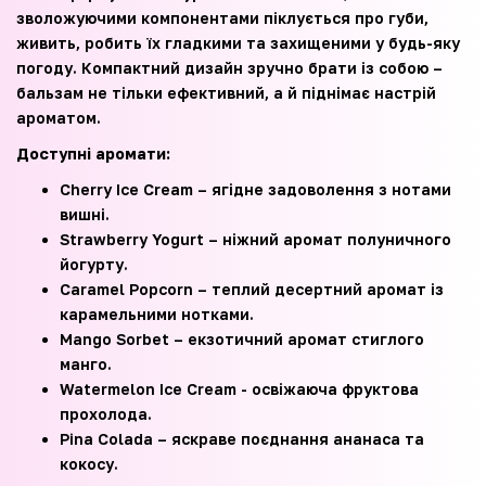
зволожуючими компонентами піклується про губи,
живить, робить їх гладкими та захищеними у будь-яку
погоду. Компактний дизайн зручно брати із собою –
бальзам не тільки ефективний, а й піднімає настрій
ароматом.
Доступні аромати:
Cherry Ice Cream – ягідне задоволення з нотами
вишні.
Strawberry Yogurt – ніжний аромат полуничного
йогурту.
Caramel Popcorn – теплий десертний аромат із
карамельними нотками.
Mango Sorbet – екзотичний аромат стиглого
манго.
Watermelon Ice Cream - освіжаюча фруктова
прохолода.
Pina Colada – яскраве поєднання ананаса та
кокосу.