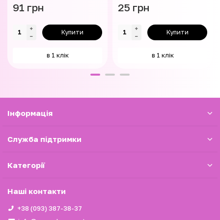
91 грн
25 грн
Купити
Купити
в 1 клік
в 1 клік
Iнформація
Служба підтримки
Категорії
Наші контакти
+38 (093) 387-38-37