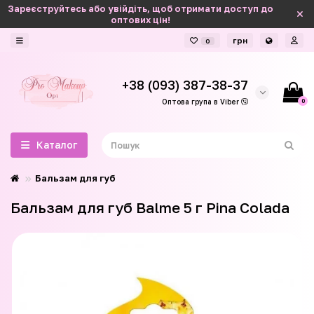
Зареєструйтесь або увійдіть, щоб отримати доступ до
оптових цін!
грн
0
+38 (093) 387-38-37
0
Оптова група в Viber
Каталог
Бальзам для губ
Бальзам для губ Balme 5 г Pina Colada