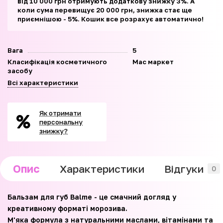
від 10 000 грн отримують додаткову знижку 3%. А
коли сума перевищує 20 000 грн, знижка стає ще
приємнішою - 5%. Кошик все розрахує автоматично!
Вага
5
Класифікація косметичного
Мас маркет
засобу
Всі характеристики
Як отримати
персональну
знижку?
Опис
Характеристики
Відгуки
0
Бальзам для губ Balme - це смачний догляд у
креативному форматі морозива.
М'яка формула з натуральними маслами, вітамінами та