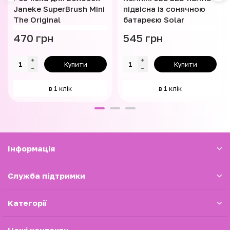
Janeke SuperBrush Mini
підвісна із сонячною
The Original
батареєю Solar
470 грн
545 грн
Купити
Купити
в 1 клік
в 1 клік
Iнформація
Служба підтримки
Категорії