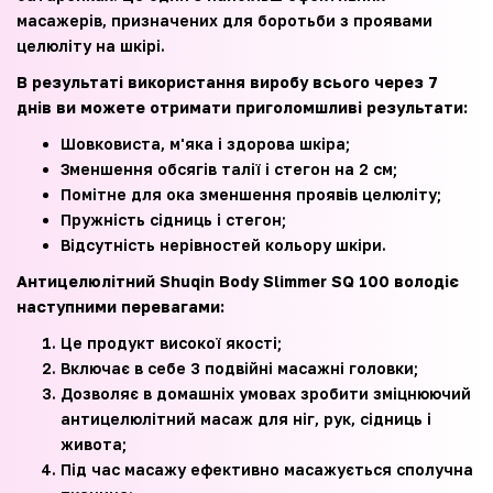
масажерів, призначених для боротьби з проявами
целюліту на шкірі.
В результаті використання виробу всього через 7
днів ви можете отримати приголомшливі результати:
Шовковиста, м'яка і здорова шкіра;
Зменшення обсягів талії і стегон на 2 см;
Помітне для ока зменшення проявів целюліту;
Пружність сідниць і стегон;
Відсутність нерівностей кольору шкіри.
Антицелюлітний Shuqin Body Slimmer SQ 100 володіє
наступними перевагами:
Це продукт високої якості;
Включає в себе 3 подвійні масажні головки;
Дозволяє в домашніх умовах зробити зміцнюючий
антицелюлітний масаж для ніг, рук, сідниць і
живота;
Під час масажу ефективно масажується сполучна