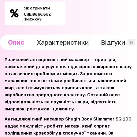
Як отримати
персональну
знижку?
Опис
Характеристики
Відгуки
0
Роликовий антицелюлітний масажер
—
пристрій,
призначений для усунення підшкірного жирового шару
в так званих проблемних місцях. За допомогою
масажних коліс не тільки розбивається накопичений
жир, але і стимулюється приплив крові, а також
виробництво природного колагену. Останній несе
відповідальність за пружність шкіри, відсутність
зморшок, розтяжок і целюліту.
Антицелюлітний масажер Shuqin Body Slimmmer SQ 100
надає можливість робити масаж, який сприяє
поліпшенню кровообігу в сполучної тканини. За