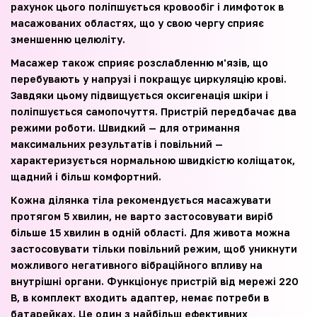
рахунок цього поліпшується кровообіг і лимфоток в
масажованих областях, що у свою чергу сприяє
зменшенню целюліту.
Масажер
також сприяє розслабленню м'язів, що
перебувають у напрузі і покращує циркуляцію крові.
Завдяки цьому підвищується оксигенація шкіри і
поліпшується самопочуття. Пристрій передбачає два
режими роботи. Швидкий — для отримання
максимальних результатів і повільний —
характеризується нормальною швидкістю коліщаток,
щадний і більш комфортний.
Кожна ділянка тіла рекомендується масажувати
протягом 5 хвилин, не варто застосовувати виріб
більше 15 хвилин в одній області. Для живота можна
застосовувати тільки повільний режим, щоб уникнути
можливого негативного вібраційного впливу на
внутрішні органи. Функціонує пристрій від мережі 220
В, в комплект входить адаптер, немає потреби в
батарейках. Це один з найбільш ефективних