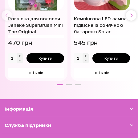
Розчіска для волосся
Кемпінгова LED лампа
Janeke SuperBrush Mini
підвісна із сонячною
The Original
батареєю Solar
470 грн
545 грн
Купити
Купити
в 1 клік
в 1 клік
Iнформація
Служба підтримки