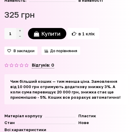
Наявність:
В наявності
325 грн
Купити
в 1 клік
В закладки
До порівняння
Відгуків: 0
Чим більший кошик — тим менша ціна. Замовлення
від 10 000 грн отримують додаткову знижку 3%. А
коли сума перевищує 20 000 грн, знижка стає ще
приємнішою - 5%. Кошик все розрахує автоматично!
Матеріал корпусу
Пластик
Стан
Нове
Всі характеристики