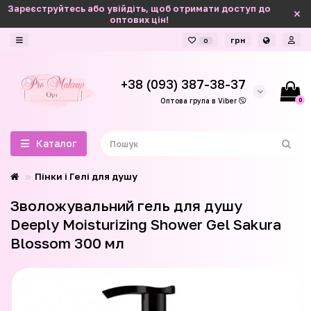
Зареєструйтесь або увійдіть, щоб отримати доступ до
оптових цін!
грн
0
+38 (093) 387-38-37
0
Оптова група в Viber
Каталог
Пінки і Гелі для душу
Зволожувальний гель для душу
Deeply Moisturizing Shower Gel Sakura
Blossom 300 мл