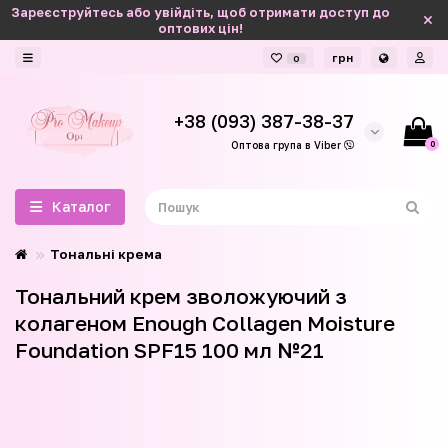
Зареєструйтесь або увійдіть, щоб отримати доступ до
оптових цін!
грн
0
+38 (093) 387-38-37
0
Оптова група в Viber
Каталог
Тональні крема
Тональний крем зволожуючий з
колагеном Enough Collagen Moisture
Foundation SPF15 100 мл №21