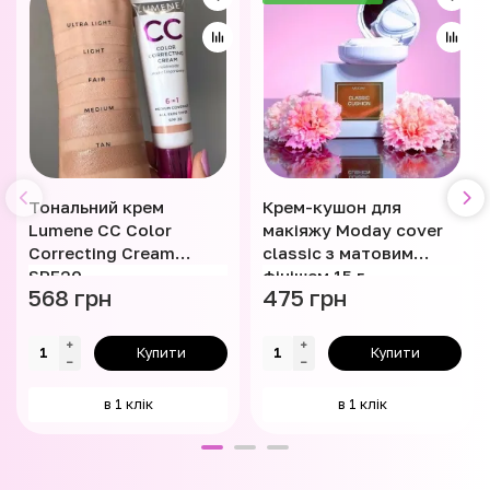
Тональний крем
Крем-кушон для
Lumene CC Color
макіяжу Moday cover
Correcting Cream
classic з матовим
SPF20
фінішем 15 г
568 грн
475 грн
Купити
Купити
в 1 клік
в 1 клік