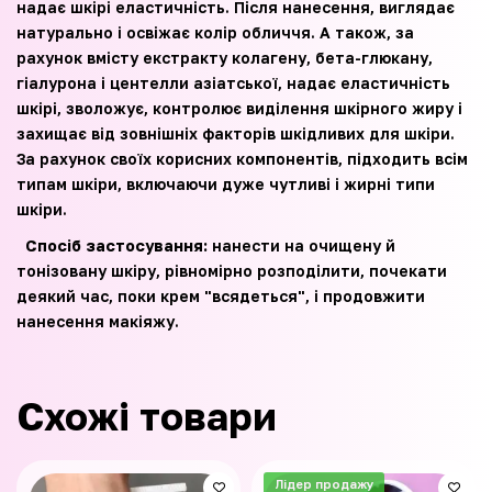
надає шкірі еластичність. Після нанесення, виглядає
натурально і освіжає колір обличчя. А також, за
рахунок вмісту екстракту колагену, бета-глюкану,
гіалурона і центелли азіатської, надає еластичність
шкірі, зволожує, контролює виділення шкірного жиру і
захищає від зовнішніх факторів шкідливих для шкіри.
За рахунок своїх корисних компонентів, підходить всім
типам шкіри, включаючи дуже чутливі і жирні типи
шкіри.
Спосіб застосування:
нанести на очищену й
тонізовану шкіру, рівномірно розподілити, почекати
деякий час, поки крем "всядеться", і продовжити
нанесення макіяжу.
Схожі товари
Лідер продажу