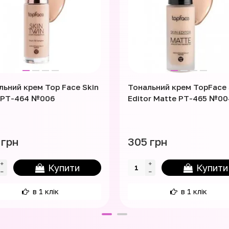
льний крем Top Face Skin
Тональний крем TopFace 
 PT-464 №006
Editor Matte PT-465 №00
 грн
305 грн
Купити
Купити
в 1 клік
в 1 клік