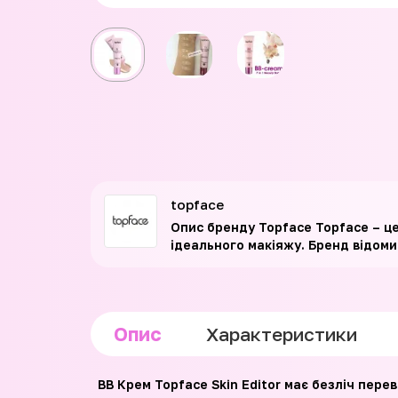
topface
Опис бренду Topface Topface – ц
ідеального макіяжу. Бренд відомий
Опис
Характеристики
BB Крем Topface Skin Editor має безліч перев