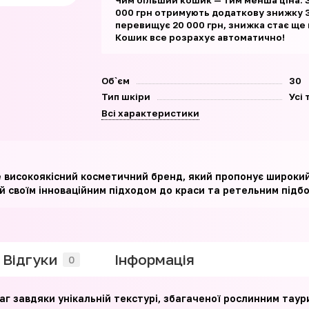
Чим більший кошик — тим менша ціна. 
000 грн отримують додаткову знижку 3
перевищує 20 000 грн, знижка стає ще
Кошик все розрахує автоматично!
Об`єм
30
Тип шкіри
Усі
Всі характеристики
е високоякісний косметичний бренд, який пропонує широки
 своїм інноваційним підходом до краси та ретельним підбор
Відгуки
Iнформація
0
аг завдяки унікальній текстурі, збагаченої рослинним таур