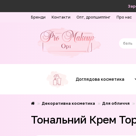
Зар
Бренди
Контакти
Опт, дропшиппінг
Про нас
Доглядова косметика
Декоративна косметика
Для обличчя
Тональний Крем Top