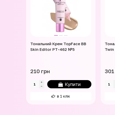
Тональний Крем TopFace BB
Тона
Skin Editor PT-462 №5
Twin
210 грн
301
Купити
в 1 клік