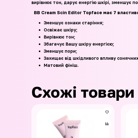
вирівнює тон, дарує енергію шкірі, зменшує п
BB Cream Scin Editor Topface має 7 властив
Зменшує ознаки старіння;
Освіжає шкіру;
Вирівнює тон;
Збагачує Вашу шкіру енергією;
Зменшує пори;
Захищає від шкідливого впливу сонячних
Матовий фініш.
Схожі товари