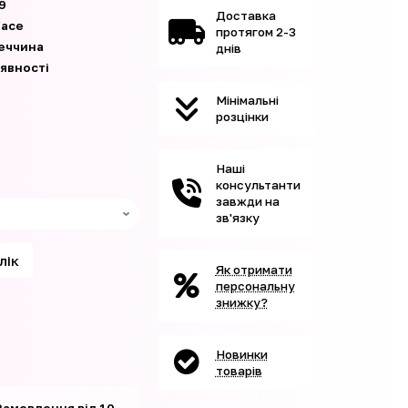
9
Доставка
face
протягом 2-3
еччина
днів
аявності
Мінімальні
розцінки
Наші
консультанти
завжди на
зв'язку
клік
Як отримати
персональну
знижку?
Новинки
товарів