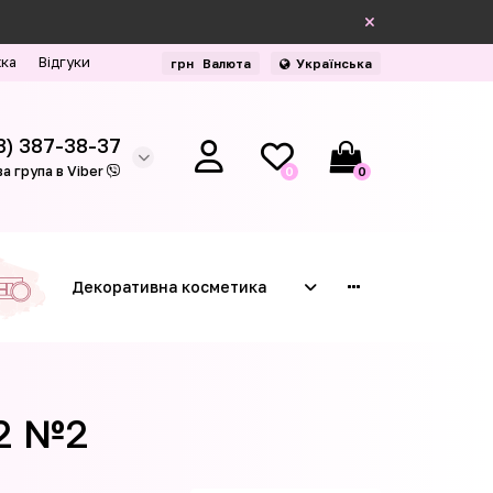
жка
Відгуки
грн
Валюта
Українська
3) 387-38-37
а група в Viber
0
0
Декоративна косметика
62 №2