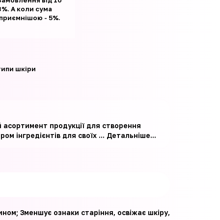
Замовлення від 10
%. А коли сума
 приємнішою - 5%.
 типи шкіри
й асортимент продукції для створення
ом інгредієнтів для своїх ...
Детальніше...
ином; Зменшує ознаки старіння, освіжає шкіру,