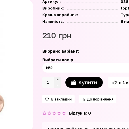
Артикул:
038
Виробник:
top
Країна виробник:
Тур
Наявність:
В н
210 грн
Вибрано варіант:
Вибрати колір
Купити
в 1 
В закладки
До порівняння
Відгуків: 0