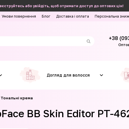
еєструйтесь або увійдіть, щоб отримати доступ до оптових цін!
Умови повернення
Блог
Доставка і оплата
Персональна зни
+38 (09
Оптов
Догляд для волосся
Тональні крема
Face BB Skin Editor PT-4