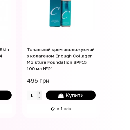
Skin
Тональний крем зволожуючий
Тональн
4
з колагеном Enough Collagen
Color C
Moisture Foundation SPF15
100 мл №21
495 грн
568 гр
Купити
в 1 клік