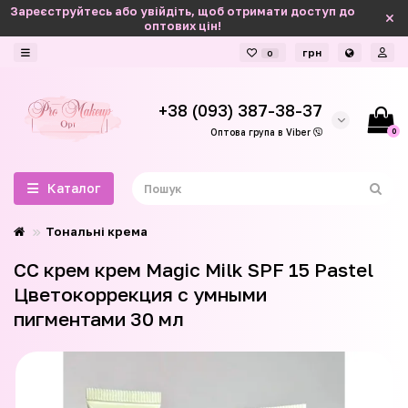
Зареєструйтесь або увійдіть, щоб отримати доступ до
оптових цін!
грн
0
+38 (093) 387-38-37
0
Оптова група в Viber
Каталог
Тональні крема
СС крем крем Magic Milk SPF 15 Pastel
Цветокоррекция с умными
пигментами 30 мл