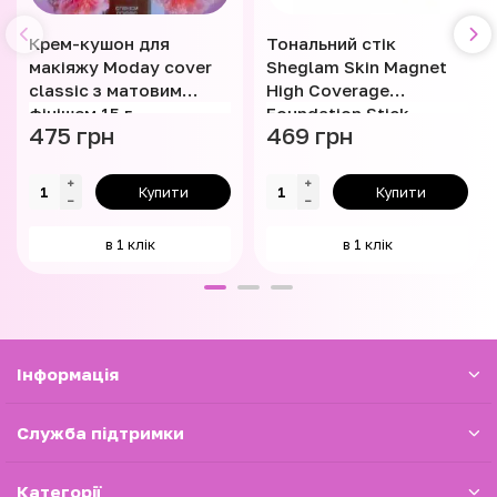
Крем-кушон для
Тональний стік
макіяжу Moday cover
Sheglam Skin Magnet
classic з матовим
High Coverage
фінішем 15 г
Foundation Stick
475 грн
469 грн
Купити
Купити
в 1 клік
в 1 клік
Iнформація
Служба підтримки
Категорії