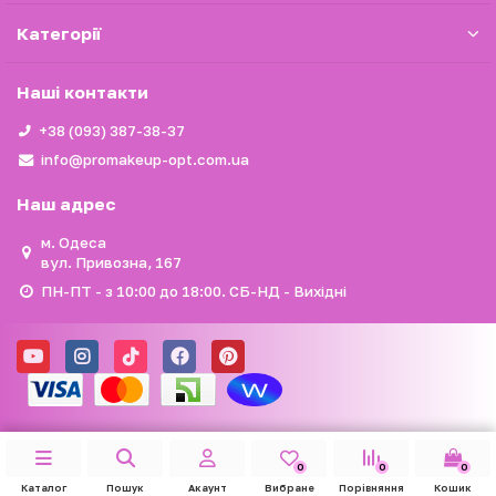
Категорії
Наші контакти
+38 (093) 387-38-37
info@promakeup-opt.com.ua
Наш адрес
м. Одеса
вул. Привозна, 167
ПН-ПТ - з 10:00 до 18:00. СБ-НД - Вихідні
0
0
0
Каталог
Пошук
Акаунт
Вибране
Порівняння
Кошик