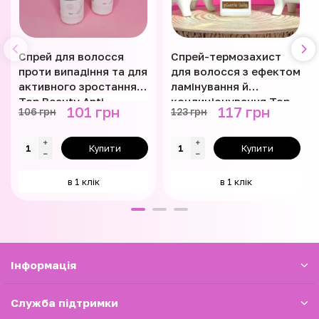
Спрей для волосся
Спрей-термозахист
проти випадіння та для
для волосся з ефектом
активного зростання
ламінування й
Top Beauty Anti
кондиціонування Top
101 грн
117 грн
106 грн
123 грн
Hairloss Hair Spray 100
Beauty 125 мл
мл
Купити
Купити
в 1 клік
в 1 клік
Iнформація
Служба підтримки