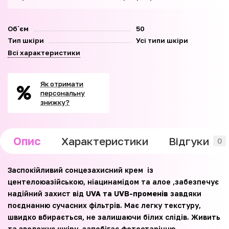
Об`єм
50
Тип шкіри
Усі типи шкіри
Всі характеристики
Як отримати
персональну
знижку?
Опис
Характеристики
Відгуки
0
Заспокійливий сонцезахисний крем із
центелоюазійською, ніацинамідом та алое ,забезпечує
надійний захист від
UVA та UVB-променів
завдяки
поєднанню сучасних фільтрів. Має легку текстуру,
швидко вбирається, не залишаючи білих слідів. Живить
та зволожує шкіру, запобігає фотостарінню.