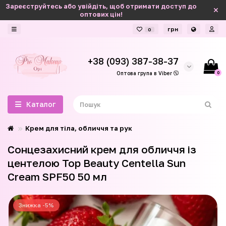
Зареєструйтесь або увійдіть, щоб отримати доступ до
оптових цін!
грн
0
+38 (093) 387-38-37
0
Оптова група в Viber
Каталог
Крем для тіла, обличчя та рук
Сонцезахисний крем для обличчя із
центелою Top Beauty Centella Sun
Cream SPF50 50 мл
Знижка -5%