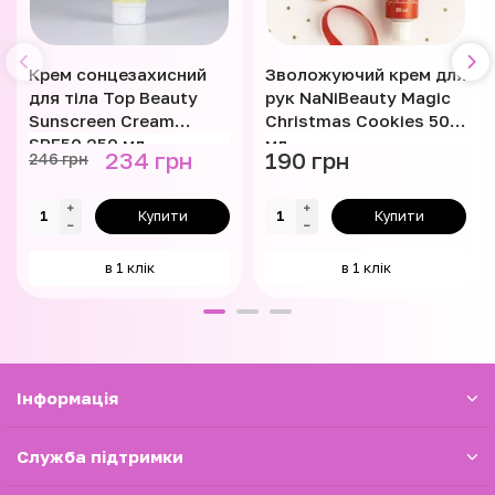
Крем сонцезахисний
Зволожуючий крем для
для тіла Top Beauty
рук NaNiBeauty Magic
Sunscreen Cream
Christmas Cookies 50
SPF50 250 мл
мл
234 грн
190 грн
246 грн
Купити
Купити
в 1 клік
в 1 клік
Iнформація
Служба підтримки