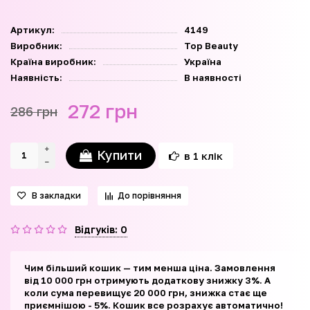
Артикул:
4149
Виробник:
Top Beauty
Країна виробник:
Україна
Наявність:
В наявності
272 грн
286 грн
Купити
в 1 клік
В закладки
До порівняння
Відгуків: 0
Чим більший кошик — тим менша ціна. Замовлення
від 10 000 грн отримують додаткову знижку 3%. А
коли сума перевищує 20 000 грн, знижка стає ще
приємнішою - 5%. Кошик все розрахує автоматично!