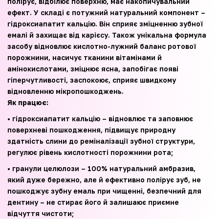
полірує, відбілює поверхню, має накопичувальний
ефект. У складі є потужний натуральний компонент –
гідроксиапатит кальцію. Він сприяє зміцненню зубної
емалі й захищає від карієсу. Також унікальна формула
засобу відновлює кислотно-лужний баланс ротової
порожнини, насичує тканини вітамінами й
амінокислотами, зміцнює ясна, запобігає появі
гіперчутливості, заспокоює, сприяє швидкому
відновленню мікропошкоджень.
Як працює:
• гідроксиапатит кальцію – відновлює та заповнює
поверхневі пошкодження, підвищує природну
здатність слини до реміналізації зубної структури,
регулює рівень кислотності порожнини рота;
• гранули целюлози – 100% натуральний амбразив,
який дуже бережно, але й ефективно полірує зуб, не
пошкоджує зубну емаль при чищенні, безпечний для
дентину – не стирає його й залишаює приємне
відчуття чистоти;