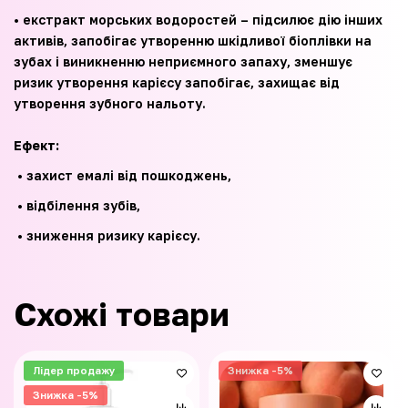
• екстракт морських водоростей – підсилює дію інших
активів, запобігає утворенню шкідливої біоплівки на
зубах і виникненню неприємного запаху, зменшує
ризик утворення карієсу запобігає, захищає від
утворення зубного нальоту.
Ефект:
• захист емалі від пошкоджень,
• відбілення зубів,
• зниження ризику карієсу.
Схожі товари
Лідер продажу
Знижка -5%
Знижка -5%