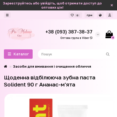
Зареєструйтесь або увійдіть, щоб отримати доступ до
оптових цін!
грн
0
+38 (093) 387-38-37
0
Оптова група в Viber
Каталог
Засоби для вмивання і очищення обличчя
Щоденна відбілююча зубна паста
Solident 90 г Ананас-м'ята