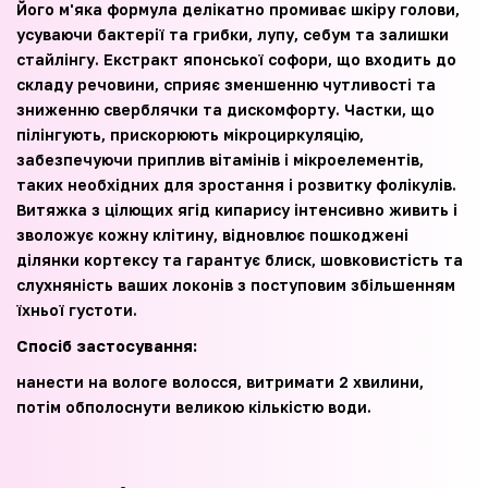
Його м'яка формула делікатно промиває шкіру голови,
усуваючи бактерії та грибки, лупу, себум та залишки
стайлінгу. Екстракт японської софори, що входить до
складу речовини, сприяє зменшенню чутливості та
зниженню сверблячки та дискомфорту. Частки, що
пілінгують, прискорюють мікроциркуляцію,
забезпечуючи приплив вітамінів і мікроелементів,
таких необхідних для зростання і розвитку фолікулів.
Витяжка з цілющих ягід кипарису інтенсивно живить і
зволожує кожну клітину, відновлює пошкоджені
ділянки кортексу та гарантує блиск, шовковистість та
слухняність ваших локонів з поступовим збільшенням
їхньої густоти.
Спосіб застосування:
нанести на вологе волосся, витримати 2 хвилини,
потім обполоснути великою кількістю води.