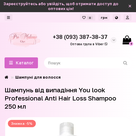
Зареєструйтесь або увійдіть, щоб отримати доступ до
оптових цін!
грн
0
+38 (093) 387-38-37
0
Оптова група в Viber
Каталог
Шампуні для волосся
Шампунь від випадіння You look
Professional Anti Hair Loss Shampoo
250 мл
Знижка -5%