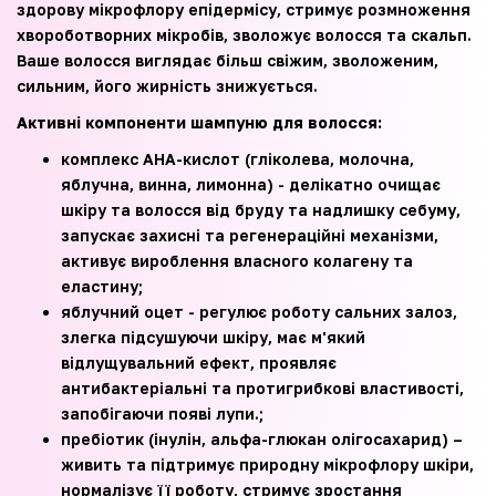
здорову мікрофлору епідермісу, стримує розмноження
хвороботворних мікробів, зволожує волосся та скальп.
Ваше волосся виглядає більш свіжим, зволоженим,
сильним, його жирність знижується.
Активні компоненти шампуню для волосся:
комплекс AHA-кислот (гліколева, молочна,
яблучна, винна, лимонна) - делікатно очищає
шкіру та волосся від бруду та надлишку себуму,
запускає захисні та регенераційні механізми,
активує вироблення власного колагену та
еластину;
яблучний оцет - регулює роботу сальних залоз,
злегка підсушуючи шкіру, має м'який
відлущувальний ефект, проявляє
антибактеріальні та протигрибкові властивості,
запобігаючи появі лупи.;
пребіотик (інулін, альфа-глюкан олігосахарид) –
живить та підтримує природну мікрофлору шкіри,
нормалізує її роботу, стримує зростання