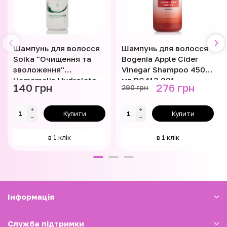
Шампунь для волосся
Шампунь для волосся
Soika "Очищення та
Bogenia Apple Cider
зволоження"
Vinegar Shampoo 450
Hamamelis Hydrolate
мл BG413.001
140 грн
276 грн
290 грн
Arnica 300 мл
Купити
Купити
в 1 клік
в 1 клік
Iнформація
Служба підтримки