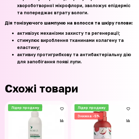
хвороботворної мікрофлори, зволожує епідерміс
та попереджає втрату вологи.
Дія тонізуючого шампуню на волосся та шкіру голови:
активізує механізми захисту та регенерації;
стимулює вироблення тканинами колагену та
еластину;
активну протигрибкову та антибактеріальну дію
для запобігання появі лупи.
Схожі товари
Лідер продажу
Лідер продажу
Знижка -5%