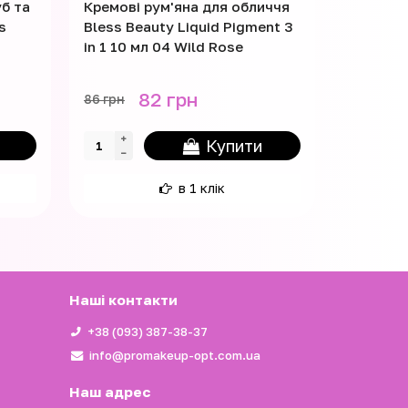
б та
Кремові рум'яна для обличчя
Рідкі ру
s
Bless Beauty Liquid Pigment 3
Liquid B
in 1 10 мл 04 Wild Rose
82 грн
86 грн
170 грн
Купити
в 1 клік
Наші контакти
+38 (093) 387-38-37
info@promakeup-opt.com.ua
Наш адрес