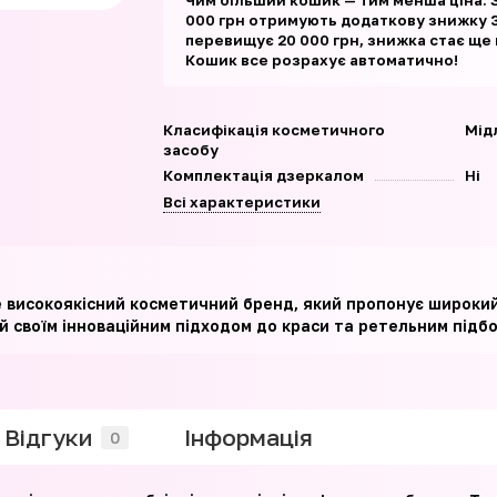
Чим більший кошик — тим менша ціна. 
000 грн отримують додаткову знижку 3
перевищує 20 000 грн, знижка стає ще
Кошик все розрахує автоматично!
Класифікація косметичного
Мід
засобу
Комплектація дзеркалом
Ні
Всі характеристики
е високоякісний косметичний бренд, який пропонує широки
 своїм інноваційним підходом до краси та ретельним підбор
Відгуки
Iнформація
0