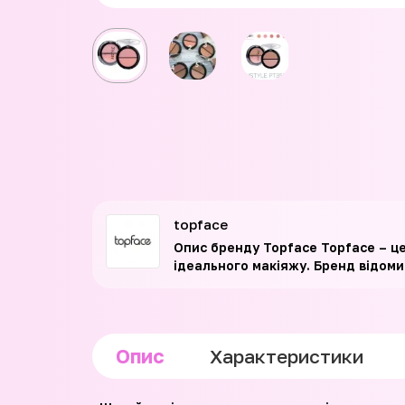
topface
Опис бренду Topface Topface – ц
ідеального макіяжу. Бренд відомий
Опис
Характеристики