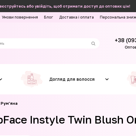
еєструйтесь або увійдіть, щоб отримати доступ до оптових цін!
Умови повернення
Блог
Доставка і оплата
Персональна зни
+38 (09
Оптов
Догляд для волосся
Рум'яна
pFace Instyle Twin Blush 