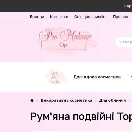
Зар
Бренди
Контакти
Опт, дропшиппінг
Про нас
Доглядова косметика
Декоративна косметика
Для обличчя
Рум'яна подвійні To