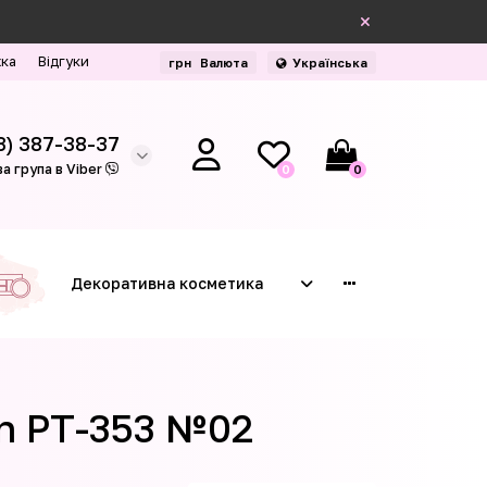
жка
Відгуки
грн
Валюта
Українська
3) 387-38-37
а група в Viber
0
0
Декоративна косметика
On РТ-353 №02