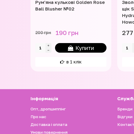
Рум'яна кулькові Golden Rose
Звол
Ball Blusher №02
щік 
Hydra
How
190 грн
277
200 грн
Купити
в 1 клік
Iнформація
Служб
Опт, дропшиппінг
Бренди
Про нас
Відгуки
Доставка і оплата
Контакт
Умови повернення