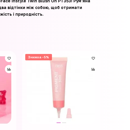
ace Instyle Twin Blush On PT353! Рум'яна
два відтінки між собою, щоб отримати
жість і природність.
Знижка -5%
Знижка -