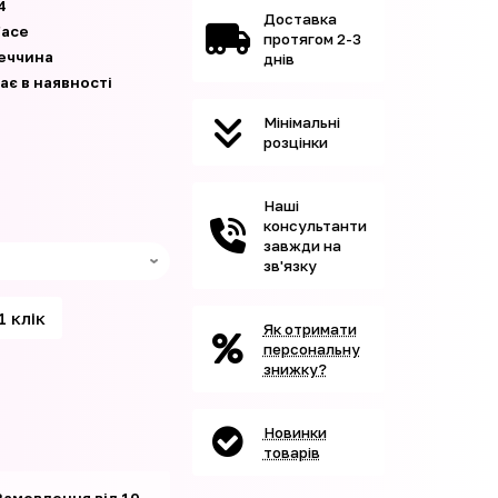
4
Доставка
face
протягом 2-3
еччина
днів
ає в наявності
Мінімальні
розцінки
Наші
консультанти
завжди на
зв'язку
1 клік
Як отримати
персональну
знижку?
Новинки
товарів