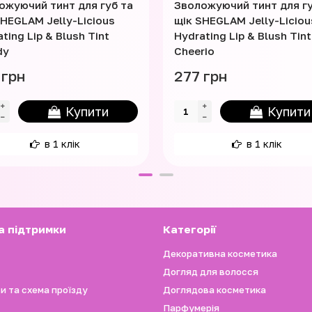
ожуючий тинт для губ та
Зволожуючий тинт для гу
SHEGLAM Jelly-Licious
щік SHEGLAM Jelly-Liciou
ting Lip & Blush Tint
Hydrating Lip & Blush Tint
dy
Cheerio
 грн
277 грн
Купити
Купити
в 1 клік
в 1 клік
а підтримки
Категорії
Декоративна косметика
Догляд для волосся
и та схема проїзду
Доглядова косметика
Парфумерія