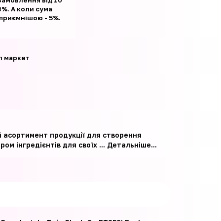
Замовлення від 10
%. А коли сума
 приємнішою - 5%.
л маркет
й асортимент продукції для створення
ом інгредієнтів для своїх ...
Детальніше...