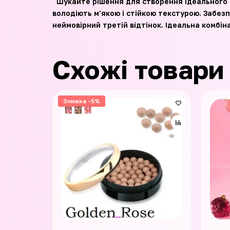
Шукайте рішення для створення ідеального ма
володіють м'якою і стійкою текстурою. Забез
неймовірний третій відтінок. Ідеальна комбіна
Схожі товари
Знижка -5%