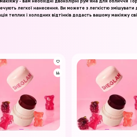
кіяжу - вам необхідні двоколірні рум'яна для обличчя TopF
печують легкої нанесення. Ви можете з легкістю змішувати 
ція теплих і холодних відтінків додасть вашому макіяжу сві