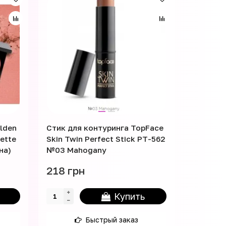
lden
Стик для контуринга TopFace
Хайлайт
lette
Skin Twin Perfect Stick PT-562
Profashi
на)
№03 Mahogany
Highligh
218 грн
152 гр
Купить
Быстрый заказ