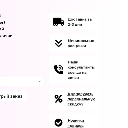
0
Доставка за
erti
2-3 дня
ай
аличии
Минимальные
расценки
Наши
консультанты
всегда на
связи
Как получить
рый заказ
персональную
скидку?
Новинки
товаров