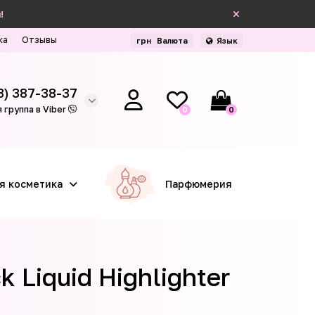
!
ка
Отзывы
грн
Валюта
Язык
3) 387-38-37
 группа в Viber
0
0
я косметика
Парфюмерия
 Liquid Highlighter