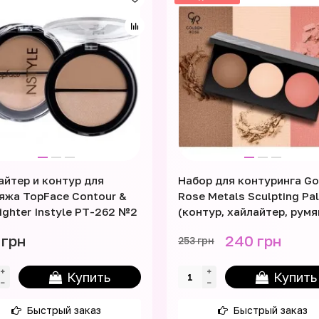
айтер и контур для
Набор для контуринга Go
яжа TopFace Contour &
Rose Metals Sculpting Pa
lighter Instyle PT-262 №2
(контур, хайлайтер, румя
 грн
240 грн
253 грн
Купить
Купить
Быстрый заказ
Быстрый заказ