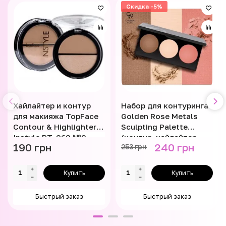
Скидка -5%
Хайлайтер и контур
Набор для контуринга
для макияжа TopFace
Golden Rose Metals
Contour & Highlighter
Sculpting Palette
Instyle PT-262 №2
(контур, хайлайтер,
190 грн
240 грн
253 грн
румяна)
Купить
Купить
Быстрый заказ
Быстрый заказ