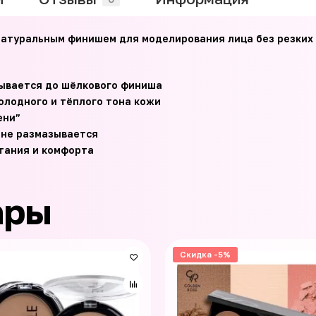
натуральным финишем для моделирования лица без резких 
вывается до шёлкового финиша
олодного и тёплого тона кожи
ени”
и не размазывается
итания и комфорта
ары
Скидка -5%