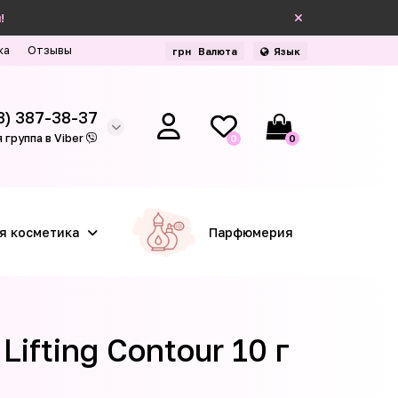
!
ка
Отзывы
грн
Валюта
Язык
3) 387-38-37
 группа в Viber
0
0
я косметика
Парфюмерия
ifting Contour 10 г