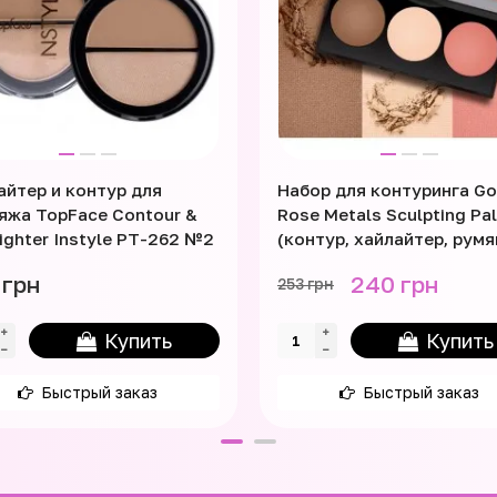
айтер и контур для
Набор для контуринга Go
яжа TopFace Contour &
Rose Metals Sculpting Pa
lighter Instyle PT-262 №2
(контур, хайлайтер, румя
 грн
240 грн
253 грн
Купить
Купить
Быстрый заказ
Быстрый заказ