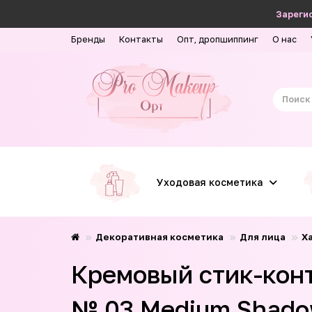
Зарегис
Бренды
Контакты
Опт, дропшиппинг
О нас
Уходовая косметика
Декоративная косметика
Для лица
Х
Кремовый стик-конту
№ 03 Medium Shad