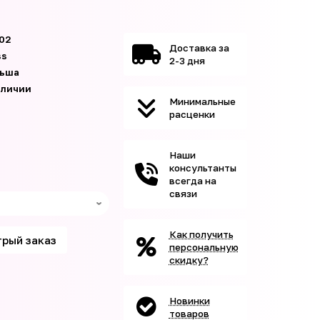
02
Доставка за
ss
2-3 дня
ьша
аличии
Минимальные
расценки
Наши
консультанты
всегда на
связи
Как получить
рый заказ
персональную
скидку?
Новинки
товаров