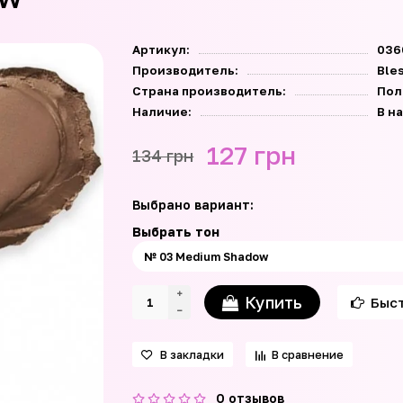
Артикул:
036
Производитель:
Ble
Страна производитель:
Пол
Наличие:
В н
127 грн
134 грн
Выбрано вариант:
Выбрать тон
Купить
Быст
В закладки
В сравнение
0 отзывов