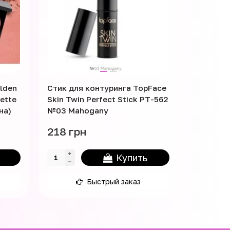
lden
Стик для контуринга TopFace
Хайлайт
lette
Skin Twin Perfect Stick PT-562
Profashi
на)
№03 Mahogany
Highligh
218 грн
152 гр
Купить
Быстрый заказ