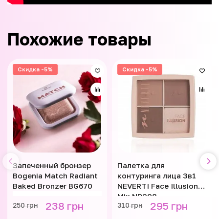
Похожие товары
Скидка -5%
Скидка -5%
Запеченный бронзер
Палетка для
Bogenia Match Radiant
контуринга лица 3в1
Baked Bronzer BG670
NEVERTI Face Illusion
Mix NP208
238 грн
295 грн
250 грн
310 грн