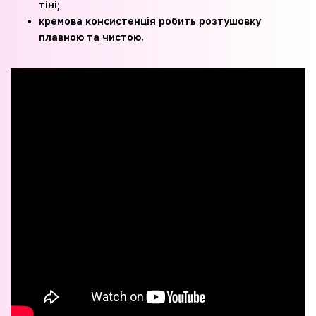
тіні;
кремова консистенція робить розтушовку
плавною та чистою.