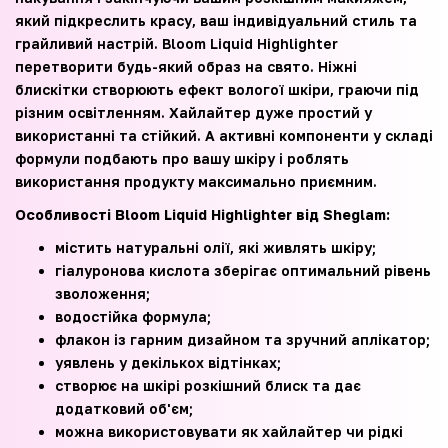
який підкреслить красу, ваш індивідуальний стиль та
грайливий настрій. Bloom Liquid Highlighter
перетворити будь-який образ на свято. Ніжні
блискітки створюють ефект вологої шкіри, граючи під
різним освітленням. Хайлайтер дуже простий у
використанні та стійкий. А активні компоненти у складі
формули подбають про вашу шкіру і роблять
використання продукту максимально приємним.
Особливості Bloom Liquid Highlighter від Sheglam:
містить натуральні олії, які живлять шкіру;
гіалуронова кислота зберігає оптимальний рівень
зволоження;
водостійка формула;
флакон із гарним дизайном та зручний аплікатор;
уявлень у декількох відтінках;
створює на шкірі розкішний блиск та дає
додатковий об'єм;
можна використовувати як хайлайтер чи рідкі