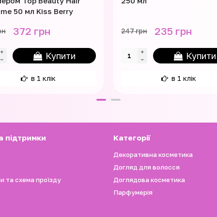
ером Top Beauty Hair
250 мл
me 50 мл Kiss Berry
372 грн
235 грн
рн
247 грн
Купити
Купити
в 1 клік
в 1 клік
а підтримки
Категорії
Декоративна косметика
Догляд для волосся
и та схема проїзду
Доглядова косметика
Парфумерія