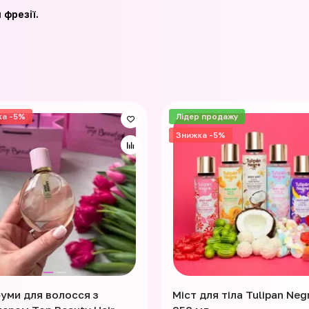
 фрезії.
ка -5%
Лідер продажу
Знижка -5%
уми для волосся з
Міст для тіла Tulipan Neg