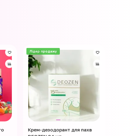
Лідер продажу
Лідер пр
ro
Крем-дезодорант для пахв
Крем-де