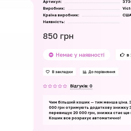
Артикул:
373
Виробник:
Vict
Країна виробник:
СШ
Наявність:
850 грн
Немає у наявності
в 
В закладки
До порівняння
Відгуків: 0
Чим більший кошик — тим менша ціна. 
000 грн отримують додаткову знижку 3
перевищує 20 000 грн, знижка стає ще
Кошик все розрахує автоматично!