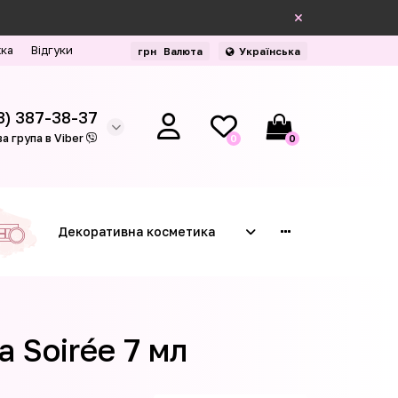
жка
Відгуки
грн
Валюта
Українська
3) 387-38-37
а група в Viber
0
0
Декоративна косметика
a Soirée 7 мл