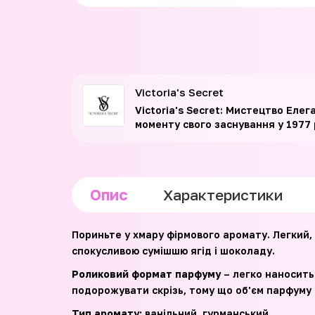
Victoria's Secret
Victoria's Secret: Мистецтво Елег
моменту свого заснування у 1977 р
Опис
Характеристики
Пориньте у хмару фірмового аромату. Легкий,
спокусливою сумішшю ягід і шоколаду.
Роликовий формат парфуму
– легко наноситьс
подорожувати скрізь, тому що об'єм парфуму 
Тип аромату:
ванільний, гурманський