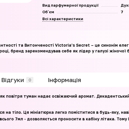
Вид парфумерної продукції
Дух
Об`єм
7
Всі характеристики
антності та Витонченості Victoria's Secret – це синонім еле
оці, бренд зарекомендував себе як лідер у галузі жіночої б
Відгуки
Iнформація
0
 як повітря туман надає освіжаючий аромат. Декадентськи
я на тіло. Ця мініатюрка легко поміститися в будь-яку, на
всього 7мл - дозволяється проносити в кабіну літака. Тому