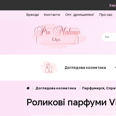
Зар
Бренди
Контакти
Опт, дропшиппінг
Про нас
Доглядова косметика
Доглядова косметика
Парфумерія, Спреї
Роликові парфуми Vi