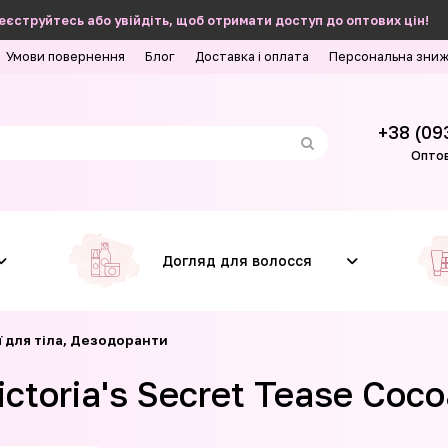
еєструйтесь або увійдіть, щоб отримати доступ до оптових цін!
Умови повернення
Блог
Доставка і оплата
Персональна зни
+38 (09
Оптов
Догляд для волосся
 для тіла, Дезодоранти
ctoria's Secret Tease Coco