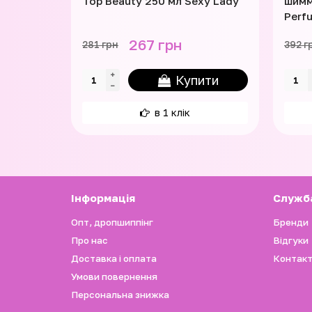
Top Beauty 250 мл Sexy Lady
шимм
Perfu
267 грн
281 грн
392 г
Купити
в 1 клік
Iнформація
Служб
Опт, дропшиппінг
Бренди
Про нас
Відгуки
Доставка і оплата
Контакт
Умови повернення
Персональна знижка