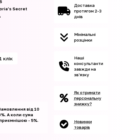
6
Доставка
oria's Secret
протягом 2-3
А
днів
Мінімальні
розцінки
Наші
1 клік
консультанти
завжди на
зв'язку
Як отримати
персональну
знижку?
Замовлення від 10
%. А коли сума
 приємнішою - 5%.
Новинки
товарів