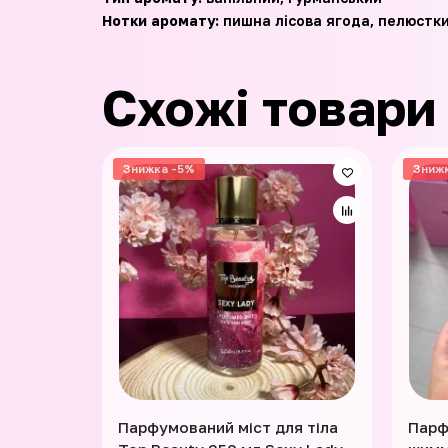
Нотки аромату:
пишна лісова ягода, пелюстки
Схожі товари
Знижка -5%
Зниж
Парфумований міст для тіла
Парф