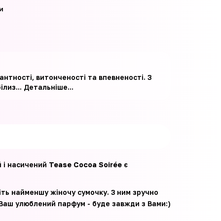
и
гантності, витонченості та впевненості. З
ілиз...
Детальніше...
й і насичений
Tease Cocoa Soirée
є
віть найменшу жіночу сумочку. З ним зручно
 Ваш улюблений парфум - буде завжди з Вами:)