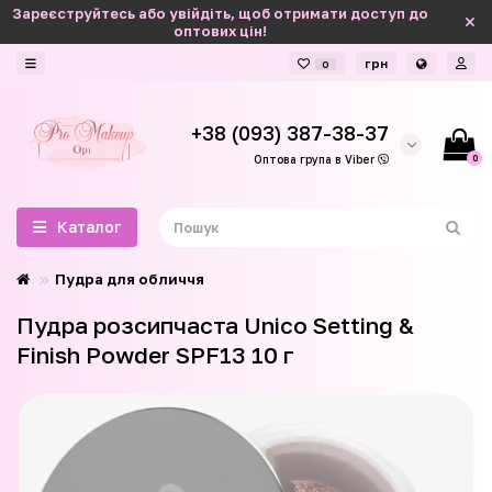
Зареєструйтесь або увійдіть, щоб отримати доступ до
оптових цін!
грн
0
+38 (093) 387-38-37
0
Оптова група в Viber
Каталог
Пудра для обличчя
Пудра розсипчаста Unico Setting &
Finish Powder SPF13 10 г