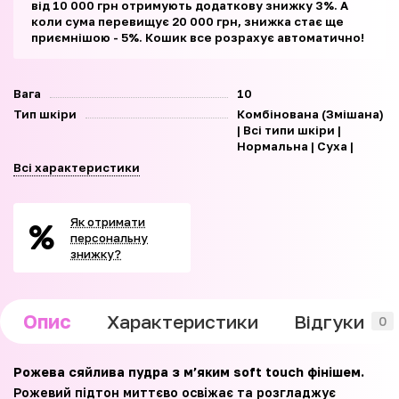
від 10 000 грн отримують додаткову знижку 3%. А
коли сума перевищує 20 000 грн, знижка стає ще
приємнішою - 5%. Кошик все розрахує автоматично!
Вага
10
Тип шкіри
Комбінована (Змішана)
| Всі типи шкіри |
Нормальна | Суха |
Всі характеристики
Як отримати
персональну
знижку?
Опис
Характеристики
Відгуки
0
Рожева сяйлива пудра з м’яким soft touch фінішем.
Рожевий підтон миттєво освіжає та розгладжує