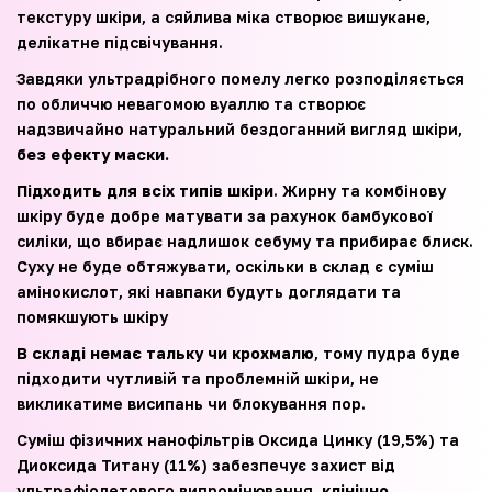
текстуру шкіри, а сяйлива міка створює вишукане,
делікатне підсвічування.
Завдяки ультрадрібного помелу легко розподіляється
по обличчю невагомою вуаллю та створює
надзвичайно натуральний бездоганний вигляд шкіри,
без ефекту маски.
Підходить для всіх типів шкіри
. Жирну та комбінову
шкіру буде добре матувати за рахунок бамбукової
силіки, що вбирає надлишок себуму та прибирає блиск.
Суху не буде обтяжувати, оскільки в склад є суміш
амінокислот, які навпаки будуть доглядати та
помякшують шкіру
В складі немає тальку чи крохмалю
, тому пудра буде
підходити чутливій та проблемній шкіри, не
викликатиме висипань чи блокування пор.
Суміш фізичних нанофільтрів Оксида Цинку (19,5%) та
Диоксида Титану (11%) забезпечує захист від
ультрафіолетового випромінювання,
клінічно