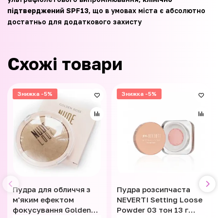
підтверджений
SPF13
, що в умовах міста є абсолютно
достатньо для додаткового захисту
Схожі товари
Знижка -5%
Знижка -5%
Пудра для обличчя з
Пудра розсипчаста
м'яким ефектом
NEVERTI Setting Loose
фокусування Golden
Powder 03 тон 13 г