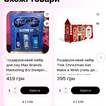
Подарунковий набір
Подарунковий набір
для сну Max Brands
Tink Christmas Set
Marketing B.V Sleeping
Make a Wish (гель для
Kit
душу, лосьйон для
419 грн
395 грн
тіла, пудра для ванни)
Купити
Купити
в 1 клік
в 1 клік