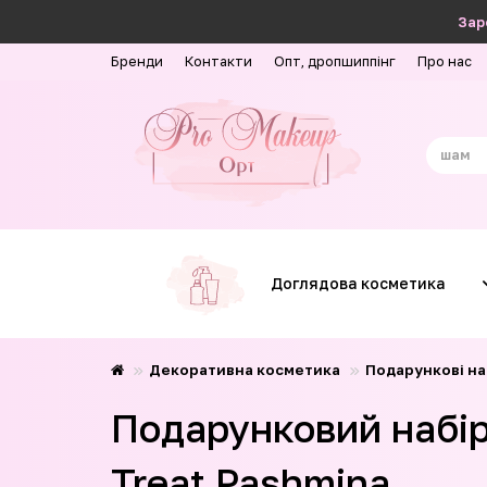
Зар
Бренди
Контакти
Опт, дропшиппінг
Про нас
Доглядова косметика
Декоративна косметика
Подарункові на
Подарунковий набір
Treat Pashmina