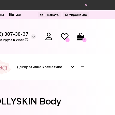
жка
Відгуки
грн
Валюта
Українська
3) 387-38-37
а група в Viber
0
0
Декоративна косметика
OLLYSKIN Body