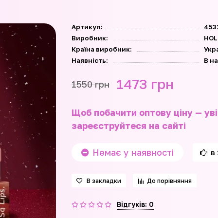
Артикул:
453
Виробник:
HOL
Країна виробник:
Укр
Наявність:
В н
1473 грн
1550 грн
Щоб побачити оптову ціну — уві
зареєструйтеся на сайті
Немає у наявності
в 
В закладки
До порівняння
Відгуків: 0