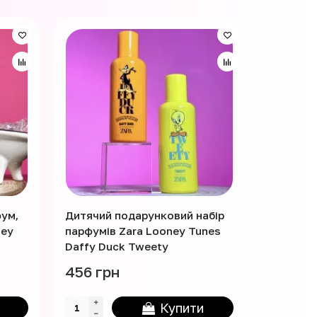
Лідер пр
Знижка -
фум,
Дитячий подарунковий набір
Набір ко
ney
парфумів Zara Looney Tunes
від Top 
Daffy Duck Tweety
456 грн
498 грн
Купити