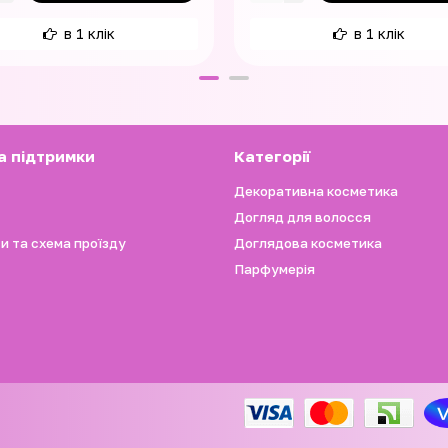
в 1 клік
в 1 клік
а підтримки
Категорії
Декоративна косметика
Догляд для волосся
и та схема проїзду
Доглядова косметика
Парфумерія