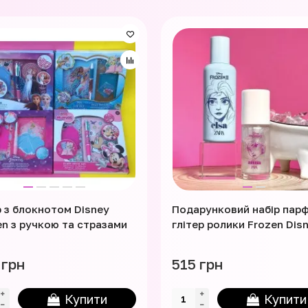
р з блокнотом Disney
Подарунковий набір пар
en з ручкою та стразами
глітер ролики Frozen Dis
 грн
515 грн
Купити
Купити