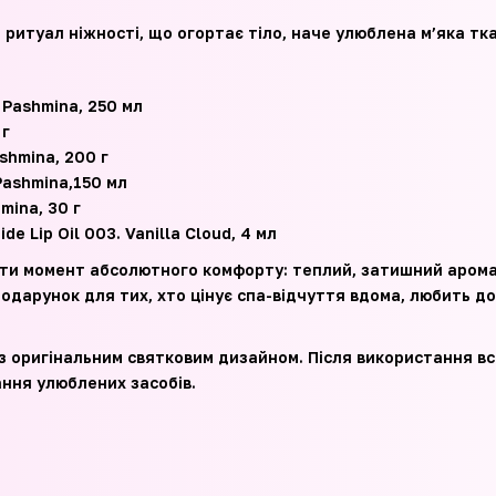
 ритуал ніжності, що огортає тіло, наче улюблена м’яка тк
 Pashmina, 250 мл
 г
shmina, 200 г
Pashmina,150 мл
mina, 30 г
de Lip Oil 003. Vanilla Cloud, 4 мл
ти момент абсолютного комфорту: теплий, затишний аромат
подарунок для тих, хто цінує спа-відчуття вдома, любить д
 з оригінальним святковим дизайном. Після використання вс
гання улюблених засобів.