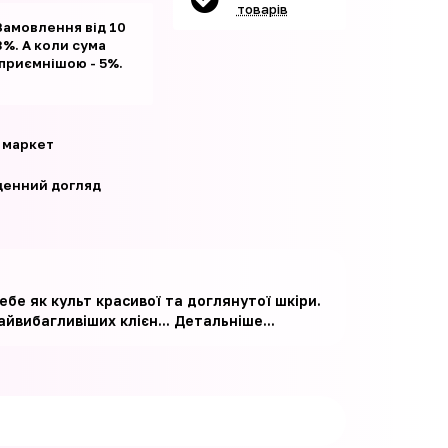
товарів
Замовлення від 10
%. А коли сума
 приємнішою - 5%.
 маркет
енний догляд
ебе як культ красивої та доглянутої шкіри.
йвибагливіших клієн...
Детальніше...