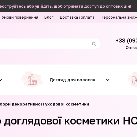
еєструйтесь або увійдіть, щоб отримати доступ до оптових цін!
Умови повернення
Блог
Доставка і оплата
Персональна зни
+38 (09
Оптов
Догляд для волосся
бори декоративної і уходової косметики
 доглядової косметики H