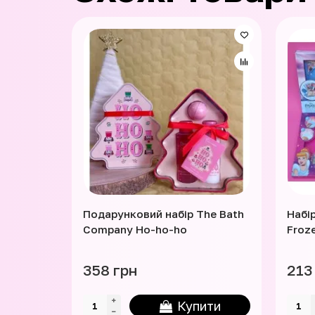
Подарунковий набір The Bath
Набі
Company Ho-ho-ho
Froz
358 грн
213
Купити