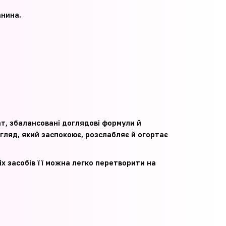
анина.
, збалансовані доглядові формули й
огляд, який заспокоює, розслабляє й огортає
іх засобів її можна легко перетворити на