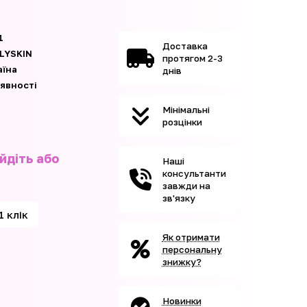
1
Доставка
LYSKIN
протягом 2-3
аїна
днів
аявності
Мінімальні
розцінки
йдіть або
Наші
консультанти
завжди на
зв'язку
1 клік
Як отримати
персональну
знижку?
Новинки