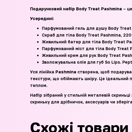
Подарунковий набір
Body Treat Pashmina
– це
Усередині:
Парфумований гель для душу Body Treat
Скраб для тіла Body Treat Pashmina, 220
Живильний батер для тіла Body Treat Pa
Парфумований міст для тіла Body Treat 
Живильний крем для рук Body Treat Pash
Зволожувальна олія для губ So Lips. Pepti
Уся лінійка
Pashmina
створена, щоб подарува
текстури, що обіймають шкіру. Це ідеальний 
теплом.
Набір зібраний у стильній металевій скриньці
скриньку для дрібничок, аксесуарів чи збері
Схожі товари