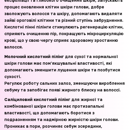
ексфоліації та глибокого очищення шкіри, запускають
процес оновлення клітин шкіри голови, добре
зволожують волосся та шкіру, допомагають видаляти
зайві ороговілі клітини та різний ступінь забруднення.
Кислотні пінні пілінги стимулюють регенерацію клітин,
сприяють очищенню пір, покращують мікроциркуляцію
крові, що у свою чергу сприяє здоровому зростанню
волосся.
Молочний кислотний пілінг
для сухої та нормальної
шкіри голови має пом'якшувальні властивості, які
допомагають зменшити лущення шкіри та позбутися
сухості.
Регулює роботу сальних залоз, зменшуючи вироблення
себуму та запобігає появі жирного блиску на волоссі.
Саліциловий кислотний пілінг
для жирної та
комбінованої шкіри голови має протизапальні
властивості, що допомагають боротися з
подразненням та надмірною жирністю шкіри голови.
Проникає в пори, розчиняє себум зсередини,