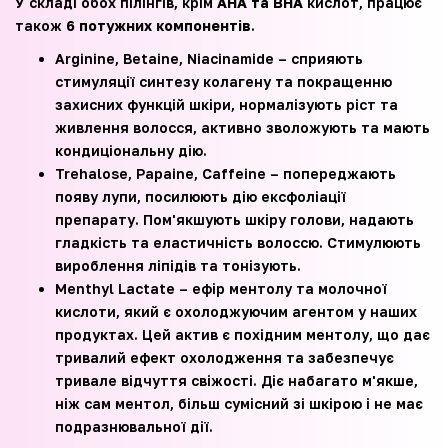
У складі обох пілінгів, крім
AHA та ВHA
кислот, працює
також
6 потужних компонентів
.
Arginine, Betaine, Niacinamide – сприяють
стимуляції синтезу колагену та покращенню
захисних функцій шкіри, нормалізують ріст та
живлення волосся, активно зволожують та мають
кондиціональну дію.
Trehalose, Papaine, Caffeine – попереджають
появу лупи, посилюють дію ексфоліації
препарату. Пом'якшують шкіру голови, надають
гладкість та еластичність волоссю. Стимулюють
вироблення ліпідів та тонізують.
Menthyl Lactate – ефір ментолу та молочної
кислоти, який є охолоджуючим агентом у наших
продуктах. Цей актив є похідним ментолу, що дає
тривалий ефект охолодження та забезпечує
тривале відчуття свіжості. Діє набагато м'якше,
ніж сам ментол, більш сумісний зі шкірою і не має
подразнювальної дії.