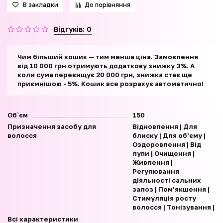
В закладки
До порівняння
Відгуків: 0
Чим більший кошик — тим менша ціна. Замовлення
від 10 000 грн отримують додаткову знижку 3%. А
коли сума перевищує 20 000 грн, знижка стає ще
приємнішою - 5%. Кошик все розрахує автоматично!
Об`єм
150
Призначення засобу для
Відновлення | Для
волосся
блиску | Для об'єму |
Оздоровлення | Від
лупи | Очищення |
Живлення |
Регулювання
діяльності сальних
залоз | Пом'якшення |
Стимуляція росту
волосся | Тонізування |
Всі характеристики