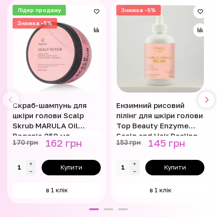
Лідер продажу
Знижка -5%
Знижка -5%
Скраб-шампунь для
Ензимний рисовий
шкіри голови Scalp
пілінг для шкіри голови
Skrub MARULA Oil
Top Beauty Enzyme
Bogenia 250 мл
Scalp and Hair Peeling
162 грн
145 грн
170 грн
153 грн
100 мл
Купити
Купити
в 1 клік
в 1 клік