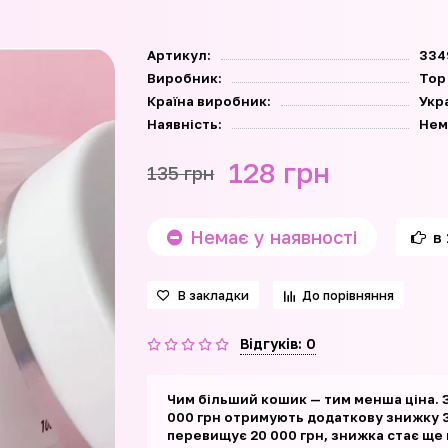
Артикул:
334
Виробник:
Top
Країна виробник:
Укр
Наявність:
Нем
128 грн
135 грн
Немає у наявності
в 
В закладки
До порівняння
Відгуків: 0
Чим більший кошик — тим менша ціна. 
000 грн отримують додаткову знижку 3
перевищує 20 000 грн, знижка стає ще