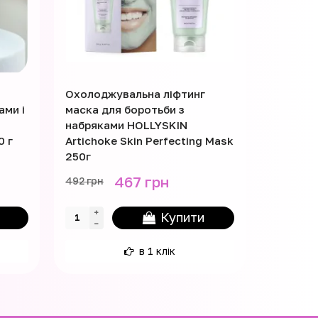
Охолоджувальна ліфтинг
Патчі зв
ами і
маска для боротьби з
Top Bea
набряками HOLLYSKIN
0 г
Artichoke Skin Perfecting Mask
250г
467 грн
492 грн
229 грн
Купити
в 1 клік