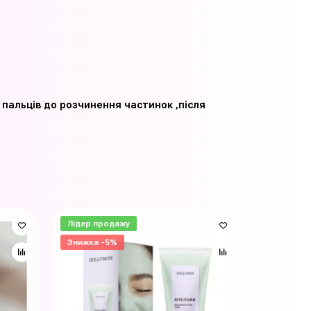
 пальців до розчинення частинок ,після
Лідер продажу
Лідер пр
Знижка -5%
Знижка -