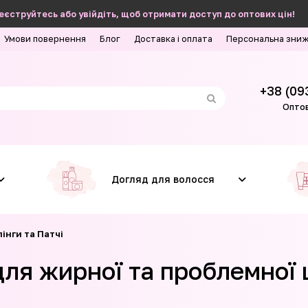
еєструйтесь або увійдіть, щоб отримати доступ до оптових цін!
Умови повернення
Блог
Доставка і оплата
Персональна зни
+38 (09
Оптов
Догляд для волосся
інги та Патчі
для жирної та проблемної 