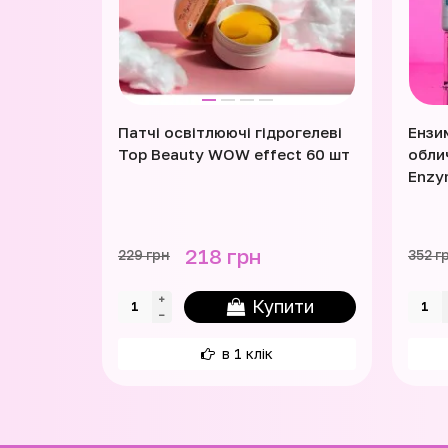
Патчі освітлюючі гідрогелеві
Ензи
Top Beauty WOW effect 60 шт
облич
Enzy
218 грн
229 грн
352 г
Купити
в 1 клік