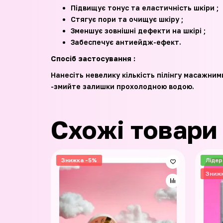
Підвищує тонус та еластичність шкіри ;
Стягує пори та очищує шкіру ;
Зменшує зовнішні дефекти на шкірі ;
Забеспечує антиейдж-ефект.
Спосіб застосування :
Нанесіть невелику кількість пілінгу масажни
-змийте залишки прохолодною водою.
Схожі товари
Знижка -5%
Лідер
Зниж