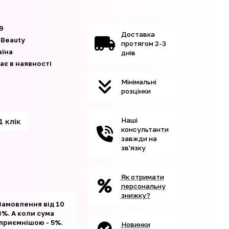
9
Доставка
 Beauty
протягом 2-3
аїна
днів
ає в наявності
Мінімальні
розцінки
Наші
1 клік
консультанти
завжди на
зв'язку
Як отримати
персональну
знижку?
Замовлення від 10
%. А коли сума
 приємнішою - 5%.
Новинки