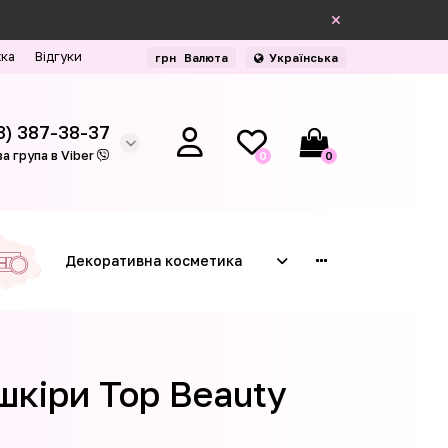
жка
Відгуки
грн
Валюта
Українська
3) 387-38-37
а група в Viber
0
0
Декоративна косметика
шкіри Top Beauty