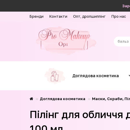
Зар
Бренди
Контакти
Опт, дропшиппінг
Про нас
Доглядова косметика
Доглядова косметика
Маски, Скраби, Піл
Пілінг для обличчя 
100 мл