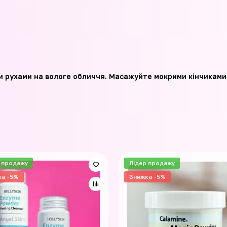
ми рухами на вологе обличчя. Масажуйте мокрими кінчиками
 продажу
Лідер продажу
ка -5%
Знижка -5%