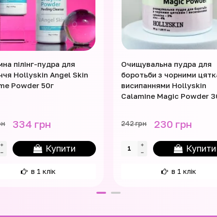
мна пілінг-пудра для
Очищувальна пудра для
чя Hollyskin Angel Skin
боротьби з чорними цятк
me Powder 50г
висипаннями Hollyskin
Calamine Magic Powder 3
334 грн
230 грн
рн
242 грн
Купити
Купити
в 1 клік
в 1 клік