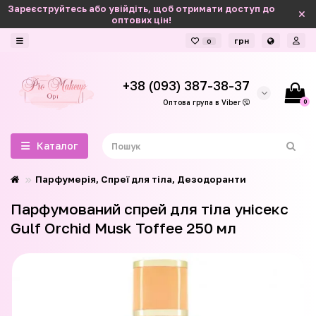
Зареєструйтесь або увійдіть, щоб отримати доступ до
оптових цін!
грн
0
+38 (093) 387-38-37
0
Оптова група в Viber
Каталог
Парфумерія, Спреї для тіла, Дезодоранти
Парфумований спрей для тіла унісекс
Gulf Orchid Musk Toffee 250 мл