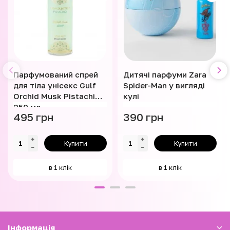
Парфумований спрей
Дитячі парфуми Zara
для тіла унісекс Gulf
Spider-Man у вигляді
Orchid Musk Pistachio
кулі
250 мл
495 грн
390 грн
Купити
Купити
в 1 клік
в 1 клік
Iнформація