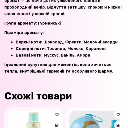
аромат — це наче дотик улюбленого пледа в
прохолодний вечір. Відчуття затишку, спокою й ніжної
впевненості у кожній краплі.
Група аромату:
Гурманські
Піраміда аромату:
Верхні ноти:
Шоколад, Фрукти, Молочні акорди
Середні ноти:
Троянда, Молоко, Карамель
Базові ноти:
Мускус, Ваніль, Амбра
Ідеальний супутник для моментів, коли хочеться
тепла, внутрішньої гармонії та особливого шарму.
Схожі товари